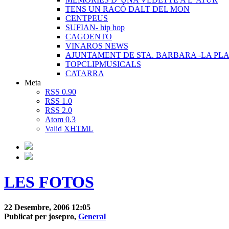
TENS UN RACÓ DALT DEL MON
CENTPEUS
SUFIAN- hip hop
CAGOENTO
VINAROS NEWS
AJUNTAMENT DE STA. BARBARA -LA PLA
TOPCLIPMUSICALS
CATARRA
Meta
RSS 0.90
RSS 1.0
RSS 2.0
Atom 0.3
Valid
XHTML
LES FOTOS
22 Desembre, 2006 12:05
Publicat per josepro,
General