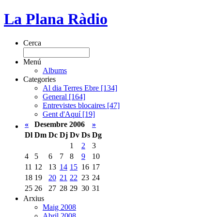
La Plana Ràdio
Cerca
Menú
Albums
Categories
Al dia Terres Ebre [134]
General [164]
Entrevistes blocaires [47]
Gent d'Aquí [19]
«
Desembre 2006
»
Dl
Dm
Dc
Dj
Dv
Ds
Dg
1
2
3
4
5
6
7
8
9
10
11
12
13
14
15
16
17
18
19
20
21
22
23
24
25
26
27
28
29
30
31
Arxius
Maig 2008
Abril 2008