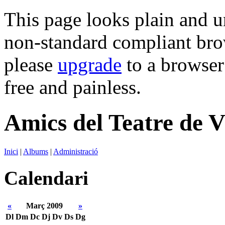
This page looks plain and u
non-standard compliant brows
please
upgrade
to a browser 
free and painless.
Amics del Teatre de V
Inici
|
Albums
|
Administració
Calendari
«
Març 2009
»
Dl
Dm
Dc
Dj
Dv
Ds
Dg