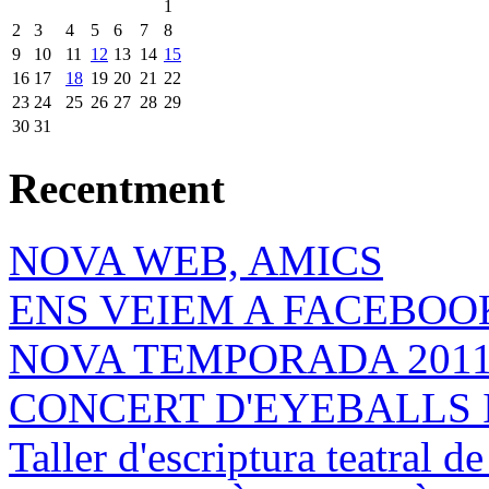
1
2
3
4
5
6
7
8
9
10
11
12
13
14
15
16
17
18
19
20
21
22
23
24
25
26
27
28
29
30
31
Recentment
NOVA WEB, AMICS
ENS VEIEM A FACEBOOK
NOVA TEMPORADA 201
CONCERT D'EYEBALLS 
Taller d'escriptura teatral 