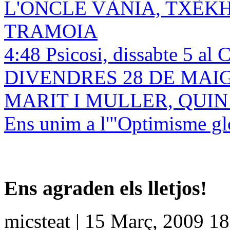
L'ONCLE VÀNIA, TXÈK
TRAMOIA
4:48 Psicosi, dissabte 5 al 
DIVENDRES 28 DE MAIG! 
MARIT I MULLER, QUI
Ens unim a l'"Optimisme gl
Ens agraden els lletjos!
micsteat | 15 Març, 2009 1