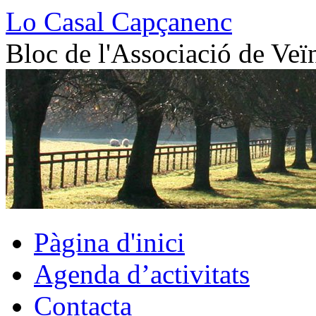
Vés
Lo Casal Capçanenc
al
contingut
Bloc de l'Associació de Veï
Pàgina d'inici
Agenda d’activitats
Contacta