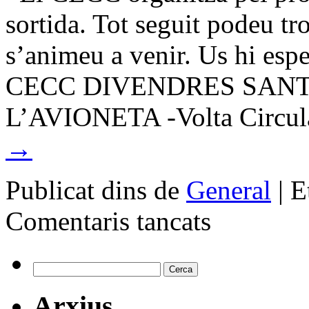
sortida. Tot seguit podeu tro
s’animeu a venir. Us hi 
CECC DIVENDRES SANT
L’AVIONETA -Volta Circul
→
Publicat dins de
General
|
E
a
Comentaris tancats
Sortida
CECC
Cerca:
Arxius