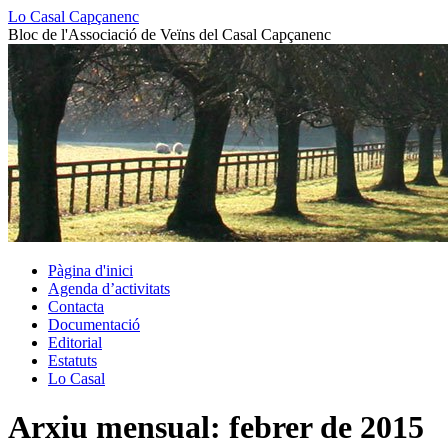
Vés
Lo Casal Capçanenc
al
Bloc de l'Associació de Veïns del Casal Capçanenc
contingut
Pàgina d'inici
Agenda d’activitats
Contacta
Documentació
Editorial
Estatuts
Lo Casal
Arxiu mensual:
febrer de 2015