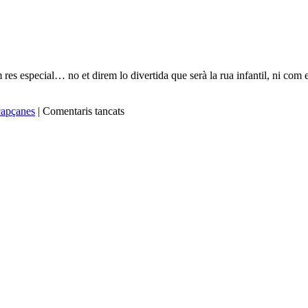
res especial… no et direm lo divertida que serà la rua infantil, ni com
a
 capçanes
|
Comentaris tancats
CARNESTOLTES
2015