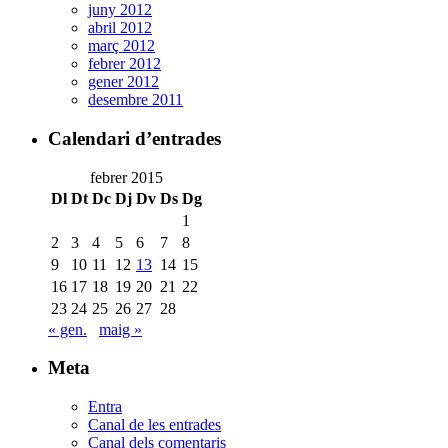
juny 2012
abril 2012
març 2012
febrer 2012
gener 2012
desembre 2011
Calendari d’entrades
febrer 2015
Dl
Dt
Dc
Dj
Dv
Ds
Dg
1
2
3
4
5
6
7
8
9
10
11
12
13
14
15
16
17
18
19
20
21
22
23
24
25
26
27
28
« gen.
maig »
Meta
Entra
Canal de les entrades
Canal dels comentaris