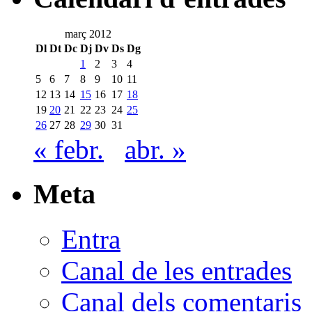
març 2012
Dl
Dt
Dc
Dj
Dv
Ds
Dg
1
2
3
4
5
6
7
8
9
10
11
12
13
14
15
16
17
18
19
20
21
22
23
24
25
26
27
28
29
30
31
« febr.
abr. »
Meta
Entra
Canal de les entrades
Canal dels comentaris