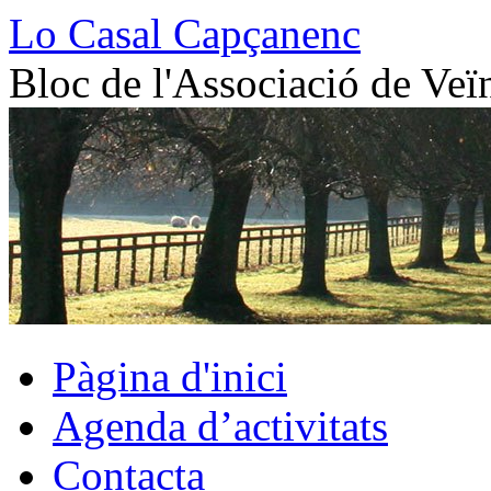
Vés
Lo Casal Capçanenc
al
contingut
Bloc de l'Associació de Veï
Pàgina d'inici
Agenda d’activitats
Contacta