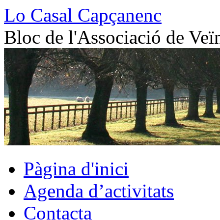
Vés
Lo Casal Capçanenc
al
contingut
Bloc de l'Associació de Veï
Pàgina d'inici
Agenda d’activitats
Contacta