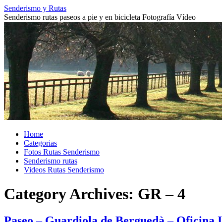
Skip
Senderismo y Rutas
to
Senderismo rutas paseos a pie y en bicicleta Fotografía Vídeo
content
Home
Categorias
Fotos Rutas Senderismo
Senderismo rutas
Videos Rutas Senderismo
Category Archives:
GR – 4
Paseo – Guardiola de Berguedà – Oficina I