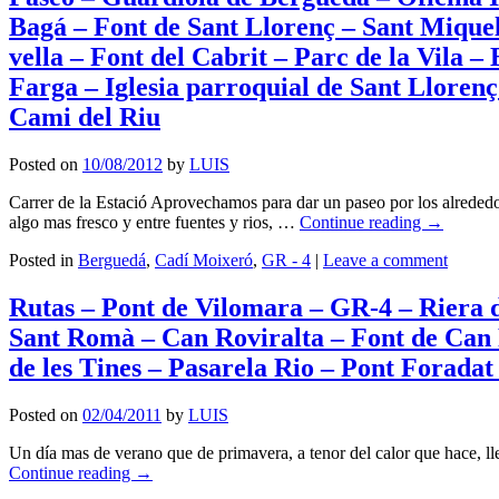
Bagá – Font de Sant Llorenç – Sant Miquel
vella – Font del Cabrit – Parc de la Vila –
Farga – Iglesia parroquial de Sant Llorenç
Cami del Riu
Posted on
10/08/2012
by
LUIS
Carrer de la Estació Aprovechamos para dar un paseo por los alrededo
algo mas fresco y entre fuentes y rios, …
Continue reading
→
Posted in
Berguedá
,
Cadí Moixeró
,
GR - 4
|
Leave a comment
Rutas – Pont de Vilomara – GR-4 – Riera 
Sant Romà – Can Roviralta – Font de Can R
de les Tines – Pasarela Rio – Pont Forada
Posted on
02/04/2011
by
LUIS
Un día mas de verano que de primavera, a tenor del calor que hace, l
Continue reading
→