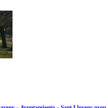
stareny – Ayuntamiento – Sant Llorenç prop