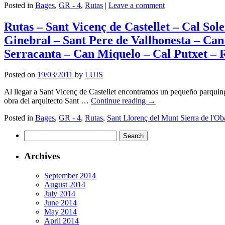
Posted in
Bages
,
GR - 4
,
Rutas
|
Leave a comment
Rutas – Sant Vicenç de Castellet – Cal Sol
Ginebral – Sant Pere de Vallhonesta – Ca
Serracanta – Can Miquelo – Cal Putxet – R
Posted on
19/03/2011
by
LUIS
Al llegar a Sant Vicenç de Castellet encontramos un pequeño parquing
obra del arquitecto Sant …
Continue reading
→
Posted in
Bages
,
GR - 4
,
Rutas
,
Sant Llorenç del Munt Sierra de l'Ob
Search
for:
Archives
September 2014
August 2014
July 2014
June 2014
May 2014
April 2014