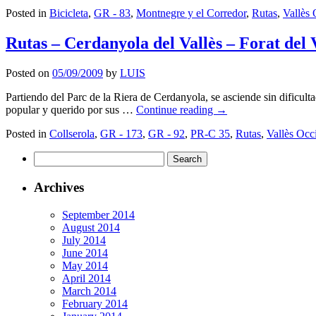
Posted in
Bicicleta
,
GR - 83
,
Montnegre y el Corredor
,
Rutas
,
Vallès 
Rutas – Cerdanyola del Vallès – Forat del 
Posted on
05/09/2009
by
LUIS
Partiendo del Parc de la Riera de Cerdanyola, se asciende sin dificultad
popular y querido por sus …
Continue reading
→
Posted in
Collserola
,
GR - 173
,
GR - 92
,
PR-C 35
,
Rutas
,
Vallès Occ
Search
for:
Archives
September 2014
August 2014
July 2014
June 2014
May 2014
April 2014
March 2014
February 2014