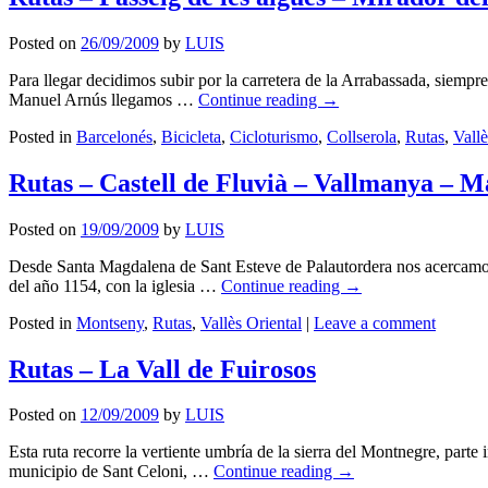
Posted on
26/09/2009
by
LUIS
Para llegar decidimos subir por la carretera de la Arrabassada, siempr
Manuel Arnús llegamos …
Continue reading
→
Posted in
Barcelonés
,
Bicicleta
,
Cicloturismo
,
Collserola
,
Rutas
,
Vall
Rutas – Castell de Fluvià – Vallmanya – M
Posted on
19/09/2009
by
LUIS
Desde Santa Magdalena de Sant Esteve de Palautordera nos acercamos h
del año 1154, con la iglesia …
Continue reading
→
Posted in
Montseny
,
Rutas
,
Vallès Oriental
|
Leave a comment
Rutas – La Vall de Fuirosos
Posted on
12/09/2009
by
LUIS
Esta ruta recorre la vertiente umbría de la sierra del Montnegre, parte 
municipio de Sant Celoni, …
Continue reading
→