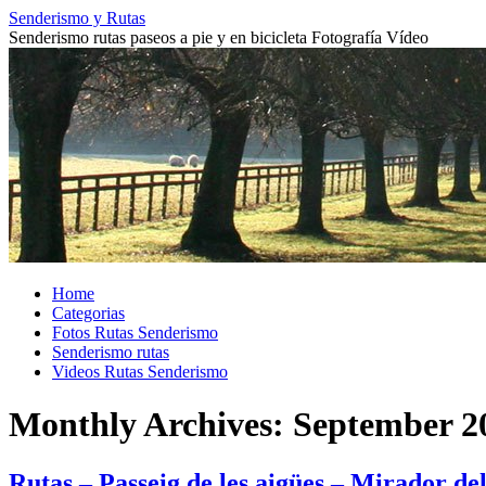
Skip
Senderismo y Rutas
to
Senderismo rutas paseos a pie y en bicicleta Fotografía Vídeo
content
Home
Categorias
Fotos Rutas Senderismo
Senderismo rutas
Videos Rutas Senderismo
Monthly Archives:
September 2
Rutas – Passeig de les aigües – Mirador d