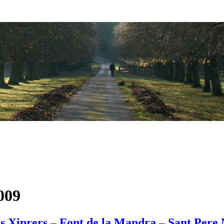
009
els Xiprers – Font de la Mandra – Sant Pere