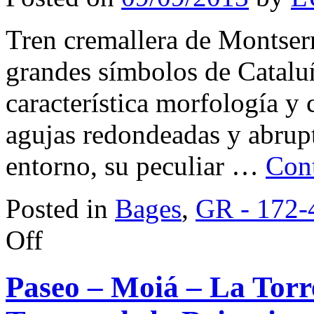
Tren cremallera de Montserr
grandes símbolos de Cataluñ
característica morfología y 
agujas redondeadas y abrup
entorno, su peculiar …
Con
Posted in
Bages
,
GR - 172-
on
Off
Ruta
–
Sant
Paseo – Moiá – La Torre
Benet
–
Cami