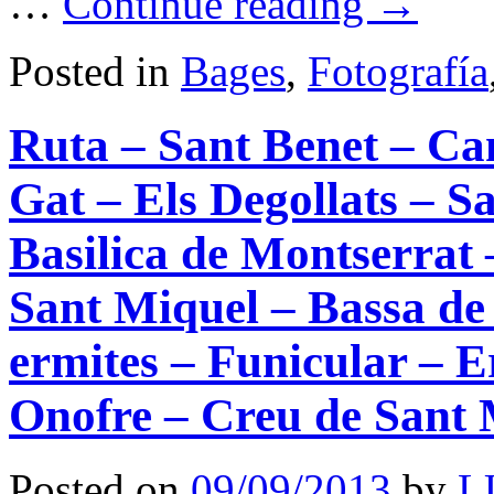
…
Continue reading
→
Posted in
Bages
,
Fotografía
Ruta – Sant Benet – Cam
Gat – Els Degollats – Sa
Basilica de Montserrat 
Sant Miquel – Bassa de
ermites – Funicular – E
Onofre – Creu de Sant 
Posted on
09/09/2013
by
L