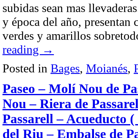
Sant
subidas sean mas llevaderas
Miquel
–
y época del año, presentan 
Bassa
de
Sant
verdes y amarillos sobretod
Miquel
–
reading
→
Cami
de
les
ermites
Posted in
Bages
,
Moianés
,
–
Funicular
–
Paseo – Molí Nou de Pa
Ermita
de
Sant
Nou – Riera de Passarel
Joan
–
Sant
Passarell – Acueducto (
Onofre
–
del Riu – Embalse de Pa
Creu
de