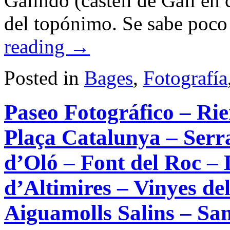
Galindo (castell de Galí en 
del topónimo. Se sabe poco
reading
→
Posted in
Bages
,
Fotografía
Paseo Fotográfico – Ri
Plaça Catalunya – Serr
d’Oló – Font del Roc –
d’Altimires – Vinyes de
Aiguamolls Salins – San