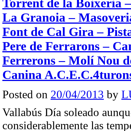
Torrent de la Boixeria 
dels
Degollats
–
La Granoia – Masoveria
Pou
del
Font de Cal Gira – Pist
Gat
–
Els
Pere de Ferrarons – Ca
Degollats
–
Sant
Ferrerons – Molí Nou d
Iscle
y
Santa
Canina A.C.E.C.4turon
Victoria
–
Basilica
Posted on
20/04/2013
by
L
de
Montserrat
–
Porta
Vallabús Día soleado aunqu
de
Sant
considerablemente las tempe
Miquel
–