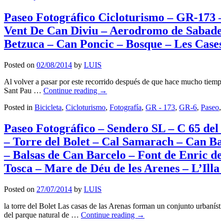
Paseo Fotográfico Cicloturismo – GR-173 
Vent De Can Diviu – Aerodromo de Sabadell
Betzuca – Can Poncic – Bosque – Les Case
Posted on
02/08/2014
by
LUIS
Al volver a pasar por este recorrido después de que hace mucho tiempo
Sant Pau …
Continue reading
→
Posted in
Bicicleta
,
Cicloturismo
,
Fotografía
,
GR - 173
,
GR-6
,
Paseo
Paseo Fotográfico – Sendero SL – C 65 del 
– Torre del Bolet – Cal Samarach – Can Ba
– Balsas de Can Barcelo – Font de Enric d
Tosca – Mare de Déu de les Arenes – L’Illa
Posted on
27/07/2014
by
LUIS
la torre del Bolet Las casas de las Arenas forman un conjunto urbaníst
del parque natural de …
Continue reading
→