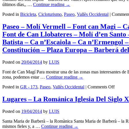
La
últimos días,, …
Continue reading
→
Rom
–
Posted in
Bicicleta
,
Cicloturismo
,
Paseo
,
Vallès Occidental
|
Comment
Can
Rimb
Paseo – Molí Vermell – Font can Magi – Ca
–
Font de Can Llobateres – Molí d’en Santo
Font
d’en
Batista – Ca n’Escaiola – Ca n’Ermengol 
Qui
Constitución – Plaza Europa – Barberá del
–
Huer
del
Posted on
20/04/2014
by
LUIS
Río
Ripo
Font de Can Magí Para mostrar una de las zonas mas interesantes de Ba
–
zona, podemos estar …
Continue reading
→
La
on
Cobe
Posted in
GR - 173
,
Paseo
,
Vallès Occidental
|
Comments Off
Paseo
–
–
Molí
Lugares – La Románica Iglesia Del Siglo X
Molí
de
Vermell
l’Am
Posted on
19/04/2014
by
LUIS
–
–
Font
Bals
Santa Maria de Barberà – la Romànica Santa Maria de Barberà – la Rom
can
de
mismos fieles y, a …
Continue reading
→
Magi
Sant