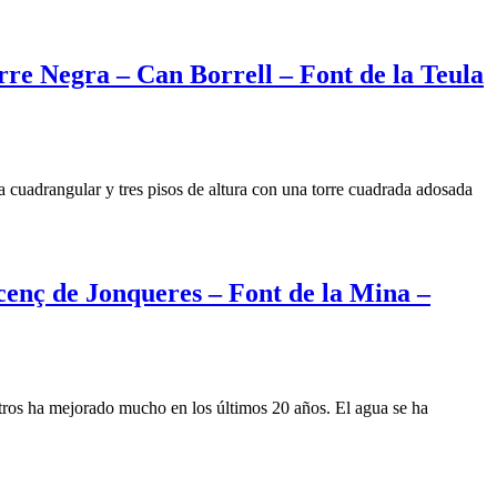
uma
baña
rre Negra – Can Borrell – Font de la Teula
mi
t
tan
lsas
 cuadrangular y tres pisos de altura con una torre cuadrada adosada
n
rcelo
nt
cenç de Jonqueres – Font de la Mina –
ric
nda
etros ha mejorado mucho en los últimos 20 años. El agua se ha
nt
n
rcelo