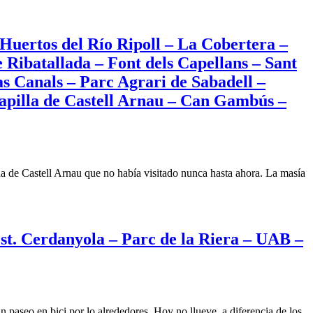
seo
ográfico
Huertos del Río Ripoll – La Cobertera –
 Ribatallada – Font dels Capellans – Sant
ndero
s Canals – Parc Agrari de Sabadell –
Capilla de Castell Arnau – Can Gambús –
o
oll
ia de Castell Arnau que no había visitado nunca hasta ahora. La masía
s
enes
ea
Est. Cerdanyola – Parc de la Riera – UAB –
reo
nt
ixa
paseo en bici por lo alrededores. Hoy no llueve, a diferencia de los