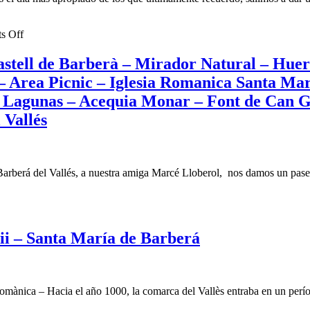
–
Castelltort
Le
–
anica
Ca
Font
on
s Off
de
de
Paseo
les
Can
–
las
stell de Barberà – Mirador Natural – Huert
Ar
Barra
Ciloturismo
–
–
 – Area Picnic – Iglesia Romanica Santa Ma
–
To
Parc
Barbera
– Lagunas – Acequia Monar – Font de Can Gi
del
de
del
met
Bo
Can
 Vallés
Valles
–
Feliu
–
tos
Ca
–
Plaza
Sa
Torrent
de
–
de
Europa
ll
rberá del Vallés, a nuestra amiga Marcé Lloberol, nos damos un paseo p
Ca
la
–
Ba
Betzuca
Rio
–
–
Ripoll
rtera
Fo
Can
–
d
Poncic
Ripollet
ii – Santa María de Barberá
l’E
–
–
–
Bosque
Est.
at
Fo
–
Cerdanyola
del
Les
–
as
Ro
Cases
ànica – Hacia el año 1000, la comarca del Vallès entraba en un períod
Parc
–
Blanques
de