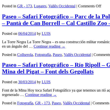
–
Vice
on
Posted in
GR - 173
,
Lugares
,
Vallès Occidental
|
Comments Off
Castell
de
Lugar
de
Jonq
–
Paseo – Safari Fotográfico – Parc de la Po
Barberà
–
La
–
Molí
– Pantà de Can Borrell – Cal Castillo Zoo
Romá
Mirador
d’en
Iglesi
Natural
Mor
Del
Posted on
06/04/2014
by
LUIS
–
–
Siglo
Huertos
Torr
Xii
La Torre Negra La Torre Negra – es una construcción militar románica
y
de
–
en un ángulo del …
Continue reading
→
Flores
Riba
Santa
–
–
María
Posted in
Collserola
,
Fotografía
,
Paseo
,
Vallès Occidental
|
Comments
Rio
Font
de
Ripoll
dels
Barbe
Paseo – Safari Fotográfico – Río Ripoll –
–
Cape
Ca
–
Mina del Pigat – Font dels Gegollats
n’Altim
Sant
–
Julia
Posted on
30/03/2014
by
LUIS
Font
d
de
l’Al
Font de la Mina Hoy toca Safari Fotográfico ya que tenemos un rió aqu
Can
–
regenerado …
Continue reading
→
Llobate
GR
–
–
Posted in
Fotografía
,
GR - 173
,
Paseo
,
Vallès Occidental
|
Comments 
Molí
Font
d’en
de