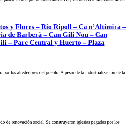
s
ses
os y Flores – Rio Ripoll – Ca n’Altimira –
enes
ria de Barberà – Can Gili Nou – Can
rre
li – Parc Central y Huerto – Plaza
let
l
marach
or los alrededores del pueblo. A pesar de la industrialización de la
n
rcelo
nt
spigol
nt
mani
o de renovación social. Se construyeron iglesias pagadas por los