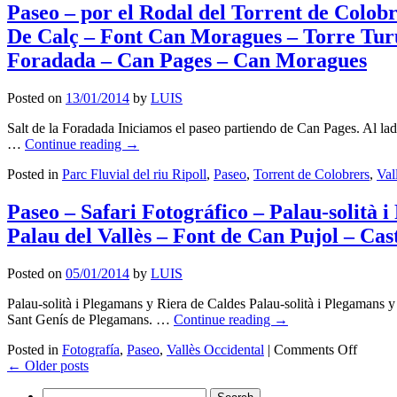
Paseo – por el Rodal del Torrent de Colo
Santo
Ca
–
n’Ar
De Calç – Font Can Moragues – Torre Turul
Area
–
Foradada – Can Pages – Can Moragues
Picnic
Mas
–
Cana
Iglesia
–
Posted on
13/01/2014
by
LUIS
Romani
Cipr
Santa
frent
Salt de la Foradada Iniciamos el paseo partiendo de Can Pages. Al lad
Maria
a
…
Continue reading
→
de
Mas
Barberà
Posted in
Parc Fluvial del riu Ripoll
,
Paseo
,
Torrent de Colobrers
,
Val
Cana
–
–
Can
Parc
Paseo – Safari Fotográfico – Palau-solità
Gili
Agra
Palau del Vallès – Font de Can Pujol – Cas
Nou
de
–
Saba
Can
–
Posted on
05/01/2014
by
LUIS
Batista
Bos
–
de
Palau-solità i Plegamans y Riera de Caldes Palau-solità i Plegamans y
Ca
Cast
Sant Genís de Plegamans. …
Continue reading
→
n’Escai
Arn
on
–
Posted in
Fotografía
,
Paseo
,
Vallès Occidental
|
Comments Off
–
Paseo
Ca
←
Older posts
Poz
–
n’Erme
de
Search
Safari