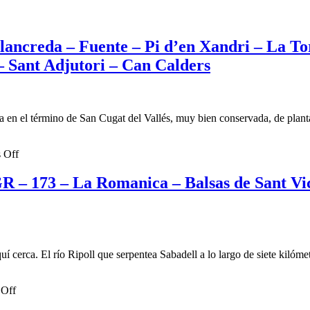
Ba
–
la
nç
–
Can
Riera
es
Ca
Gambús
–
ueres
–
–
llancreda – Fuente – Pi d’en Xandri – La To
UAB
Ca
Can
–
 – Sant Adjutori – Can Calders
nica
fon
Llobet
Riu
a
del
–
Sec
nau
Plà
Castell
–
–
de
Badia
ent
Ba
Can
 en el término de San Cugat del Vallés, muy bien conservada, de planta
–
de
Feu
Granja
tallada
Ca
–
del
on
Ba
 Off
Granja
Pas
Paseo
–
del
–
–
rá
Fo
Pas
 GR – 173 – La Romanica – Balsas de Sant Vi
Parc
llans
Safari
de
Central
Fotográfico
En
ira
–
de
Parc
la
de
Fo
tura
la
–
í cerca. El río Ripoll que serpentea Sabadell a lo largo de siete kilóm
Pollancreda
Fo
res
–
de
on
Fuente
Off
Ca
Paseo
–
Ba