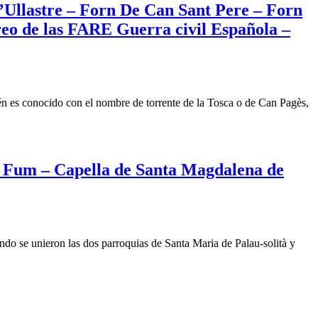
’Ullastre – Forn De Can Sant Pere – Forn
nt
reo de las FARE Guerra civil Española –
rner
nt
s
ellaners
ién es conocido con el nombre de torrente de la Tosca o de Can Pagès,
dra
sca
re
el Fum – Capella de Santa Magdalena de
u
enes
ndo se unieron las dos parroquias de Santa Maria de Palau-solità y
lla
bater
l