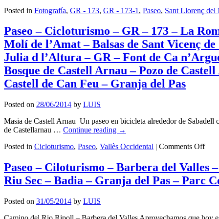
Posted in
Fotografía
,
GR - 173
,
GR - 173-1
,
Paseo
,
Sant Llorenç del 
Paseo – Cicloturismo – GR – 173 – La Rom
Molí de l’Amat – Balsas de Sant Vicenç de
Julia d l’Altura – GR – Font de Ca n’Argu
Bosque de Castell Arnau – Pozo de Castell
Castell de Can Feu – Granja del Pas
Posted on
28/06/2014
by
LUIS
Masia de Castell Arnau Un paseo en bicicleta alrededor de Sabadell co
de Castellarnau …
Continue reading
→
on
Posted in
Cicloturismo
,
Paseo
,
Vallès Occidental
|
Comments Off
Pase
–
Paseo – Ciloturismo – Barbera del Valles –
Cicl
Riu Sec – Badia – Granja del Pas – Parc C
–
GR
–
Posted on
31/05/2014
by
LUIS
173
–
Camino del Rio Ripoll – Barbera del Valles Aprovechamos que hoy es e