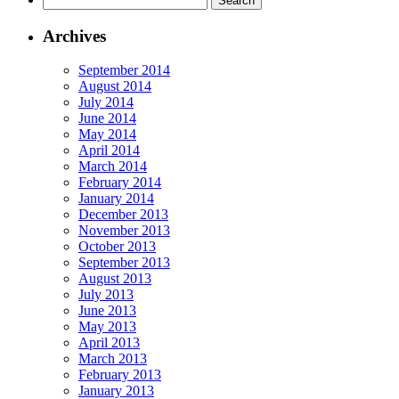
–
Cast
for:
Fotogr
Laguna
Arn
–
–
–
Archives
Palau-
Acequi
Cast
solità
Monar
Arn
September 2014
i
–
–
August 2014
Plegam
Font
Torr
July 2014
–
de
Bera
June 2014
Riera
Can
–
May 2014
De
Gili
Capi
April 2014
Caldes
–
de
March 2014
–
Parc
Cast
February 2014
l’Hosta
Central
Arn
January 2014
Del
y
–
December 2013
Fum
Huerto
Can
November 2013
–
–
Gam
October 2013
Capell
Plaza
–
September 2013
de
Constit
Cast
August 2013
Santa
–
de
July 2013
Magda
Plaza
Can
June 2013
de
Europa
Feu
May 2013
Palau
–
–
April 2013
del
Barberá
Gran
March 2013
Vallès
del
del
February 2013
–
Vallés
Pas
January 2013