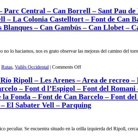
– Parc Central – Can Borrell – Sant Pau de
 – La Colonia Castelltort – Font de Can Ba
s Blanques – Can Gambús – Can Llobet – Ca
 no lo haciamos, nos es grato observar las mejoras del camino del torre
on
,
Rutas
,
Vallès Occidental
|
Comments Off
Paseo
Fotográfico
Río Ripoll – Les Arenes – Area de recreo – 
Cicloturismo
rcelo – Font d l’Espigol – Font del Roman
–
GR-
e la Fonda – Font de Can Barcelo – Font del
173
 – El Sabater Vell – Parquing
–
Parc
Central
–
Can
ico peculiar. Se encuentra situado en la orilla izquierda del Ripoll, c
Borrell