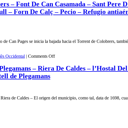
–
Pi
–
brers – Font De Can Casamada – Sant Pere D
Safari
d’en
Fo
guelaguet
l – Forn De Calç – Pecio – Refugio antiaé
Fotográfico
Xandri
del
–
–
Ca
Río
La
–
ls
Ripoll
Torre
Fo
–
Negra
del
ca
eses
GR
–
Av
e
o de Can Pages se inicia la bajada hacia el Torrent de Colobrers, tamb
–
Can
–
173
Borrell
Pie
–
–
To
on
lès Occidental
|
Comments Off
ls
La
Font
–
Paseo
Romanica
de
Ma
–
 i Plegamans – Riera De Caldes – l’Hostal D
–
la
de
por
ri
Balsas
Teula
Dé
tell de Plegamans
el
de
–
de
Rodal
dell
Sant
Pantà
les
del
Vicenç
de
Ar
Torrent
que
de
Can
–
de
 Riera de Caldes – El origen del municipio, como tal, data de 1698, cua
Jonqueres
Borrell
L’I
Colobrers
ell
–
–
–
–
ola
au
Font
Cal
El
Font
de
Castillo
Sa
De
o
la
Zoo
Vel
Can
ngol
Mina
–
–
Casamada