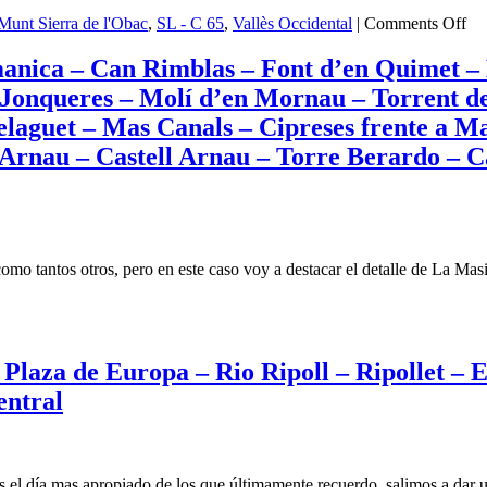
–
on
Sant
Munt Sierra de l'Obac
,
SL - C 65
,
Vallès Occidental
|
Comments Off
Pa
Pau
Fot
de
anica – Can Rimblas – Font d’en Quimet – 
–
Riu
 Jonqueres – Molí d’en Mornau – Torrent de
Se
Sec
SL
–
elaguet – Mas Canals – Cipreses frente a Ma
–
Granja
 Arnau – Castell Arnau – Torre Berardo – 
C
de
65
Sant
del
Pau
Rí
–
Rip
MolÍ
–
De
mo tantos otros, pero en este caso voy a destacar el detalle de La Mas
Le
Vent
Ar
De
–
Can
Ar
Diviu
o
de
–
 Plaza de Europa – Rio Ripoll – Ripollet – 
rec
Aerodromo
oturismo
–
de
entral
Fo
Sabadell
de
–
la
La
Bo
Colonia
l día mas apropiado de los que últimamente recuerdo, salimos a dar un 