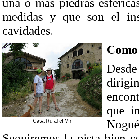
una o más piedras esférica
medidas y que son el ins
cavidades.
Como 
Desde
diri
encon
que in
Nogué,
Casa Rural el Mir
Seguiremos la pista bien c