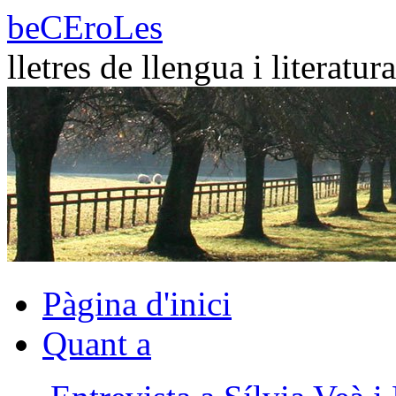
Vés
beCEroLes
al
contingut
lletres de llengua i literatura
Pàgina d'inici
Quant a