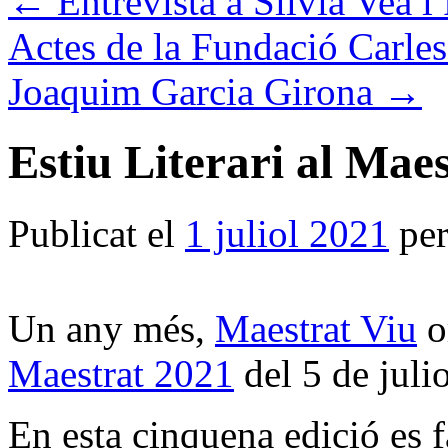
←
Entrevista a Sílvia Veà i
Actes de la Fundació Carle
Joaquim Garcia Girona
→
Estiu Literari al Mae
Publicat el
1 juliol 2021
pe
Un any més,
Maestrat Viu
o
Maestrat 2021
del 5 de julio
En esta cinquena edició es f