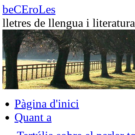
Vés
beCEroLes
al
contingut
lletres de llengua i literatura
Pàgina d'inici
Quant a