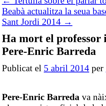
←
Tertúlia sobre el parlar t
Beabà actualitza la seua ba
Sant Jordi 2014
→
Ha mort el professor 
Pere-Enric Barreda
Publicat el
5 abril 2014
per
Pere-Enric Barreda
va nàix