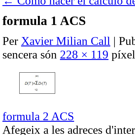
←
Como hacer el cálculo d
formula 1 ACS
Per
Xavier Milian Call
|
Pub
sencera són
228 × 119
píxel
formula 2 ACS
Afegeix a les adreces d'inter