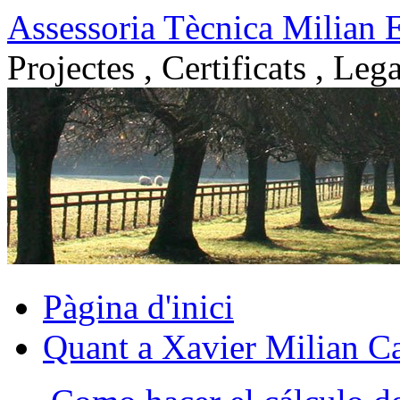
Vés
Assessoria Tècnica Milian 
al
contingut
Projectes , Certificats , Lega
Pàgina d'inici
Quant a Xavier Milian Ca