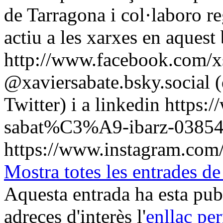
de Tarragona i col·laboro r
actiu a les xarxes en aquest
http://www.facebook.com/xs
@xaviersabate.bsky.social (
Twitter) i a linkedin https:
sabat%C3%A9-ibarz-0385441
https://www.instagram.com/
Mostra totes les entrad
Aquesta entrada ha esta pu
adreces d'interès l'
enllaç pe