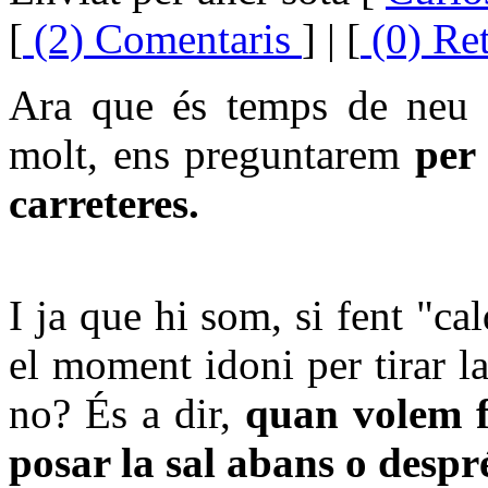
[
(2) Comentaris
] | [
(0) Re
Ara que és temps de neu p
molt, ens preguntarem
per
carreteres.
I ja que hi som, si fent "c
el moment idoni per tirar la
no? És a dir,
quan volem fe
posar la sal abans o despré