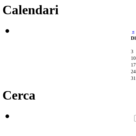
Calendari
«
Dl
3
10
17
24
31
Cerca