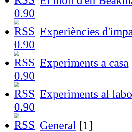
El món d'en Beakm
Experiències d'impa
Experiments a casa
Experiments al labo
General
[1]