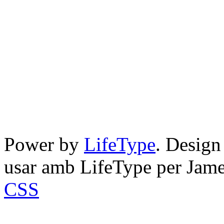
Power by
LifeType
. Desig
usar amb LifeType per Jam
CSS