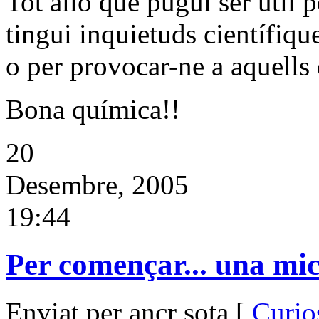
Tot allò que pugui ser útil
tingui inquietuds científiqu
o per provocar-ne a aquells
Bona química!!
20
Desembre, 2005
19:44
Per començar... una mic
Enviat per ancr sota [
Curios