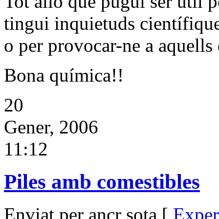
Tot allò que pugui ser útil
tingui inquietuds científiqu
o per provocar-ne a aquells
Bona química!!
20
Gener, 2006
11:12
Piles amb comestibles
Enviat per ancr sota [
Exper