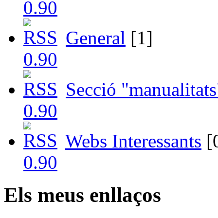
General
[1]
Secció "manualitats
Webs Interessants
[
Els meus enllaços