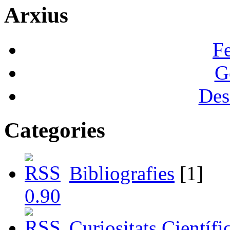
Arxius
F
G
Des
Categories
Bibliografies
[1]
Curiositats Científi