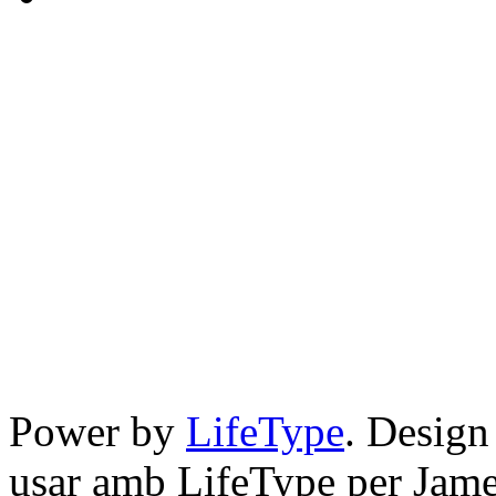
Power by
LifeType
. Desig
usar amb LifeType per Jam