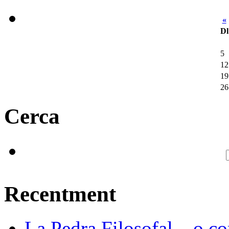
«
Dl
5
12
19
26
Cerca
Recentment
La Pedra Filosofal... o c