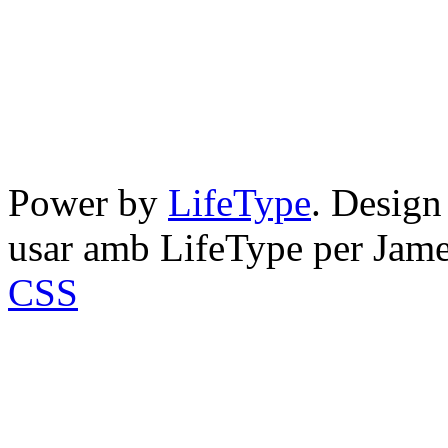
Power by
LifeType
. Desig
usar amb LifeType per Jam
CSS