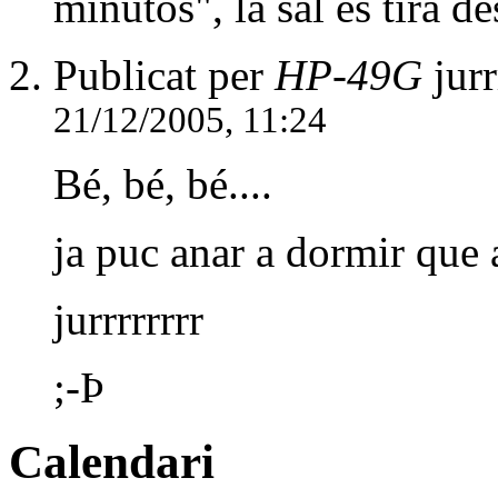
minutos", la sal es tira des
Publicat per
HP-49G
jurr
21/12/2005, 11:24
Bé, bé, bé....
ja puc anar a dormir que 
jurrrrrrrr
;-Þ
Calendari