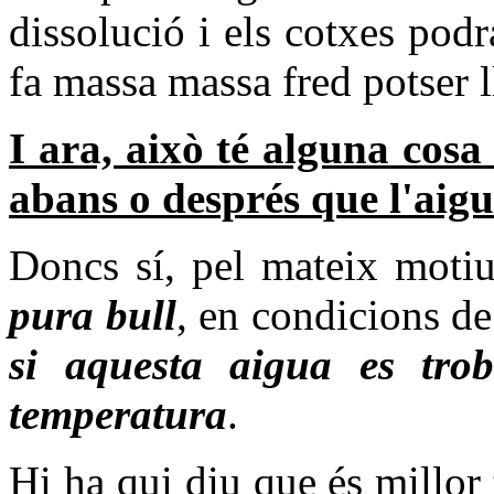
dissolució i els cotxes podra
fa massa massa fred potser ll
I ara, això té alguna cosa
abans o després que l'aig
Doncs sí, pel mateix moti
pura bull
, en condicions d
si aquesta aigua es tro
temperatura
.
Hi ha qui diu que és millor ti