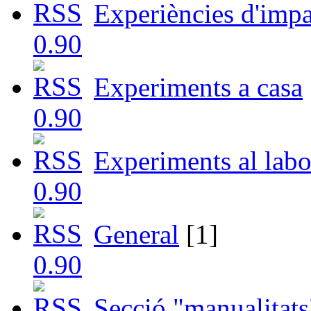
Experiències d'impa
Experiments a casa
Experiments al labo
General
[1]
Secció "manualitats