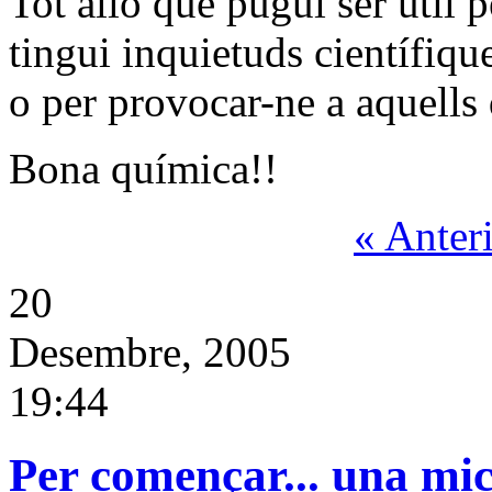
Tot allò que pugui ser útil
tingui inquietuds científiqu
o per provocar-ne a aquells
Bona química!!
« Anter
20
Desembre, 2005
19:44
Per començar... una mic