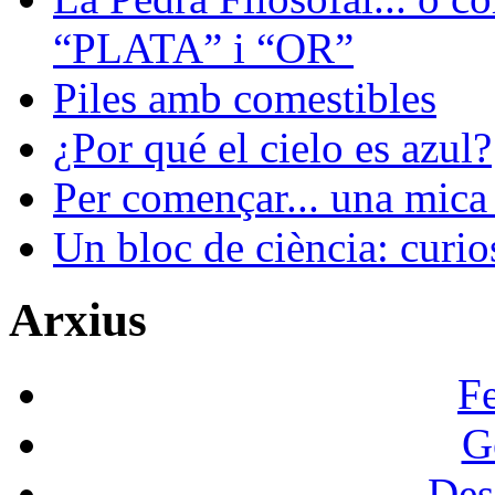
“PLATA” i “OR”
Piles amb comestibles
¿Por qué el cielo es azul?
Per començar... una mica 
Un bloc de ciència: curios
Arxius
F
G
Des