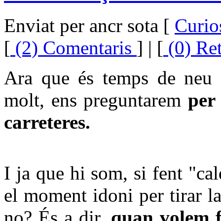
Enviat per ancr sota [
Curios
[
(2) Comentaris
] | [
(0) Re
Ara que és temps de neu p
molt, ens preguntarem
per
carreteres.
I ja que hi som, si fent "c
el moment idoni per tirar la
no? És a dir,
quan volem fe