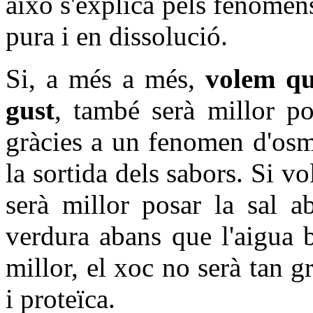
això s'explica pels fenòmens
pura i en dissolució.
Si, a més a més,
volem qu
gust
, també serà millor p
gràcies a un fenomen d'osm
la sortida dels sabors. Si v
serà millor posar la sal a
verdura abans que l'aigua b
millor, el xoc no serà tan 
i proteïca.