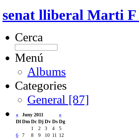
senat lliberal Marti F
Cerca
Menú
Albums
Categories
General [87]
«
Juny 2011
»
Dl
Dm
Dc
Dj
Dv
Ds
Dg
1
2
3
4
5
6
7
8
9
10
11
12