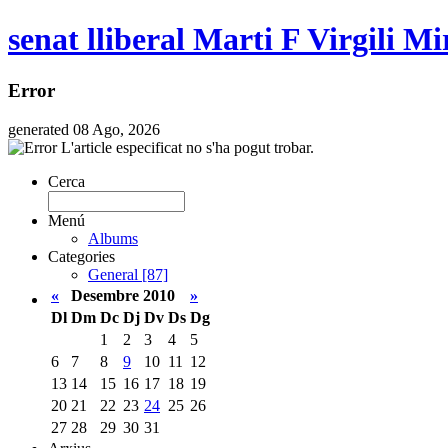
senat lliberal Marti F Virgili Mi
Error
generated 08 Ago, 2026
L'article especificat no s'ha pogut trobar.
Cerca
Menú
Albums
Categories
General [87]
«
Desembre 2010
»
Dl
Dm
Dc
Dj
Dv
Ds
Dg
1
2
3
4
5
6
7
8
9
10
11
12
13
14
15
16
17
18
19
20
21
22
23
24
25
26
27
28
29
30
31