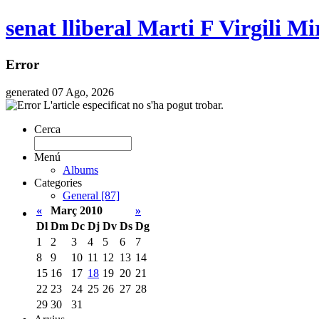
senat lliberal Marti F Virgili Mi
Error
generated 07 Ago, 2026
L'article especificat no s'ha pogut trobar.
Cerca
Menú
Albums
Categories
General [87]
«
Març 2010
»
Dl
Dm
Dc
Dj
Dv
Ds
Dg
1
2
3
4
5
6
7
8
9
10
11
12
13
14
15
16
17
18
19
20
21
22
23
24
25
26
27
28
29
30
31