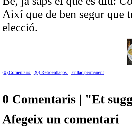
Bé, ja saps el que es diu:
Co
Així que de ben segur que tr
elecció.
(0) Comentaris
(0) Retroenllaços
Enllaç permanent
0 Comentaris | "Et su
Afegeix un comentari