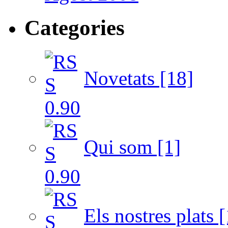
Categories
Novetats [18]
Qui som [1]
Els nostres plats [