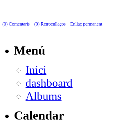
(0) Comentaris
(0) Retroenllaços
Enllaç permanent
Menú
Inici
dashboard
Albums
Calendar