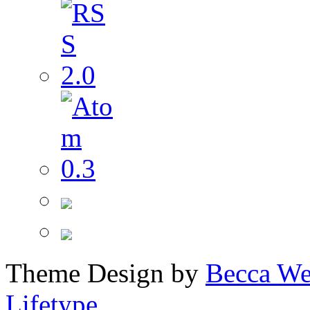
Theme Design by
Becca We
Lifetype
.