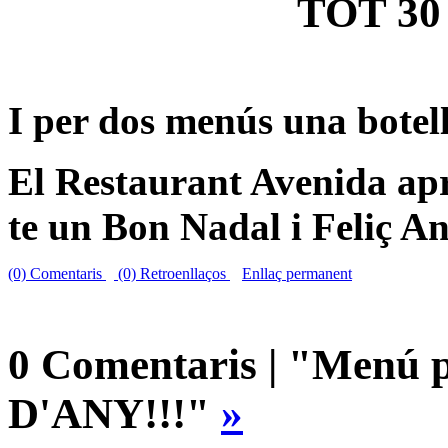
TOT 30
I per dos menús una botell
El Restaurant Avenida apro
te un Bon Nadal i Feliç A
(0) Comentaris
(0) Retroenllaços
Enllaç permanent
0 Comentaris | "Menú 
D'ANY!!!"
»