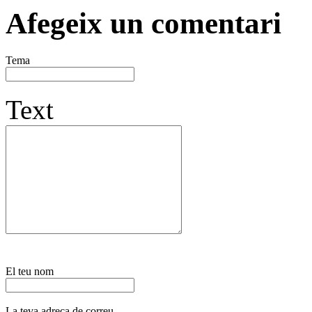
Afegeix un comentari
Tema
Text
El teu nom
La teva adreça de correu