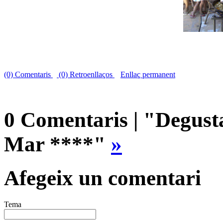
(0) Comentaris
(0) Retroenllaços
Enllaç permanent
0 Comentaris | "Degusta
Mar ****"
»
Afegeix un comentari
Tema