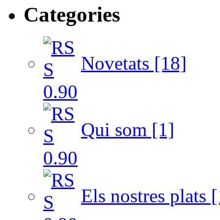
Categories
Novetats [18]
Qui som [1]
Els nostres plats [