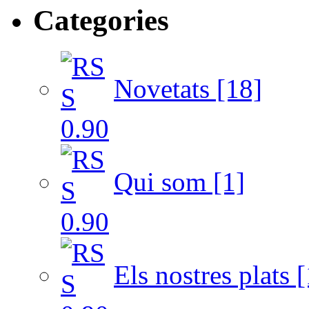
Categories
Novetats [18]
Qui som [1]
Els nostres plats [