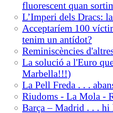
fluorescent quan sorti
L’Imperi dels Dracs: l
Acceptaríem 100 vícti
tenim un antídot?
Reminiscències d'altres
La solució a l'Euro que 
Marbella!!!)
La Pell Freda . . . aba
Riudoms - La Mola - R
Barça – Madrid . . . hi 