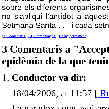
sobre els diferents organismes 
no s’apliqui l’antídot a aqu
Setmana Santa . . . i cada set
(3) Comentaris
(0) Retroenllaços
Enllaç permanent
3 Comentaris a "Accept
epidèmia de la que ten
Conductor va dir:
18/04/2006, at 11:57 [
Re
La paradoxa que avui pre