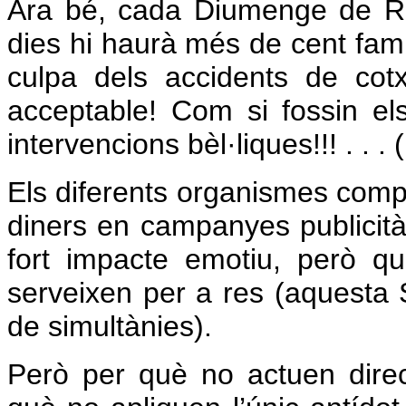
Ara bé, cada Diumenge de R
dies hi haurà més de cent fam
culpa dels accidents de co
acceptable! Com si fossin el
intervencions bèl·liques!!! .
. . 
Els diferents organismes comp
diners en campanyes publicitàr
fort impacte emotiu, però q
serveixen per a res (aquesta 
de simultànies).
Però per què no actuen direc