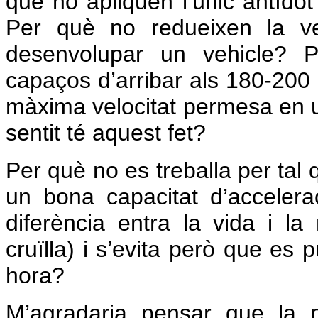
què no apliquen l’únic antídot
Per què no redueixen la v
desenvolupar un vehicle? 
capaços d’arribar als 180-200
màxima velocitat permesa en 
sentit té aquest fet?
Per què no es treballa per tal 
un bona capacitat d’acceler
diferència entra la vida i 
cruïlla) i s’evita però que es
hora?
M’agradaria pensar que la p