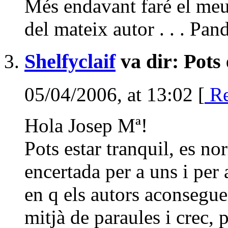
Més endavant faré el meu 
del mateix autor . . . Pa
Shelfyclaif
va dir: Pots 
05/04/2006, at 13:02 [
Re
Hola Josep Mª!
Pots estar tranquil, es n
encertada per a uns i per a
en q els autors aconsegue
mitjà de paraules i crec, 