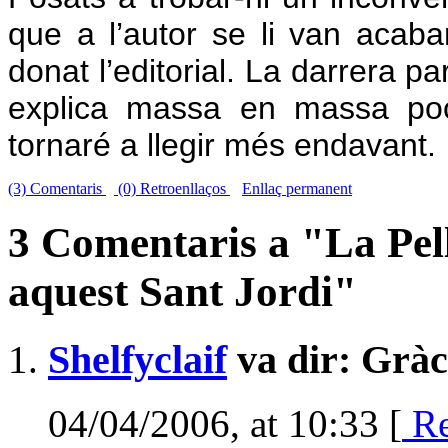
que a l’autor se li van acaba
donat l’editorial. La darrera par
explica massa en massa poc
tornaré a llegir més endavant.
(3) Comentaris
(0) Retroenllaços
Enllaç permanent
3 Comentaris a "La Pell 
aquest Sant Jordi"
Shelfyclaif
va dir: Gràc
04/04/2006, at 10:33 [
Re