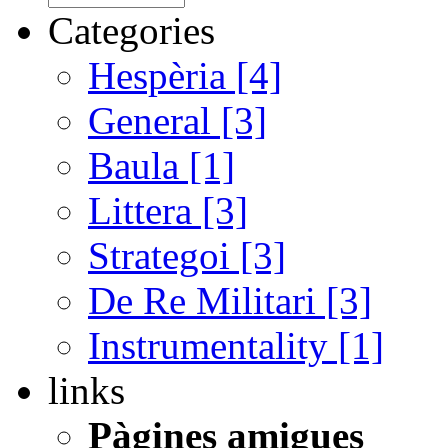
Categories
Hespèria [4]
General [3]
Baula [1]
Littera [3]
Strategoi [3]
De Re Militari [3]
Instrumentality [1]
links
Pàgines amigues