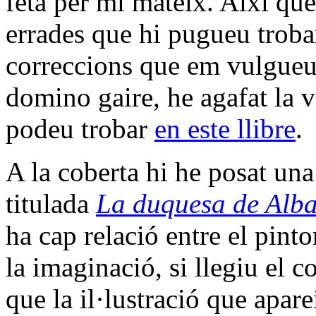
feta per mi mateix. Així qu
errades que hi pugueu trobar
correccions que em vulgueu
domino gaire, he agafat la v
podeu trobar
en este llibre
.
A la coberta hi he posat un
titulada
La duquesa de Alb
ha cap relació entre el pintor
la imaginació, si llegiu el c
que la il·lustració que apare