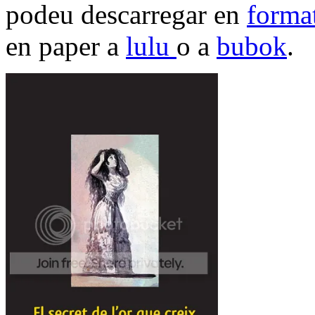
podeu descarregar en
forma
en paper a
lulu
o a
bubok
.