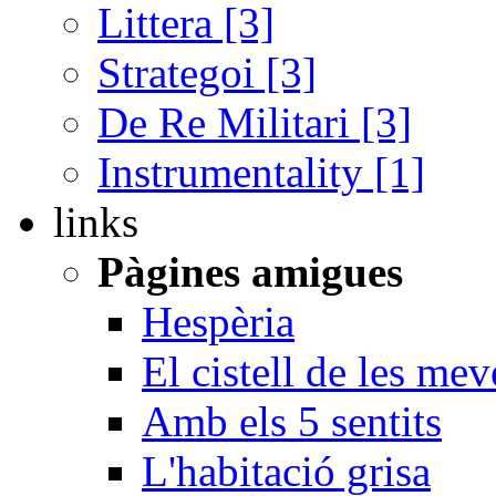
Littera [3]
Strategoi [3]
De Re Militari [3]
Instrumentality [1]
links
Pàgines amigues
Hespèria
El cistell de les me
Amb els 5 sentits
L'habitació grisa