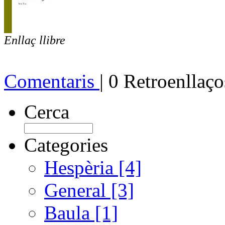
Enllaç llibre
Comentaris
| 0 Retroenllaço
Cerca
Categories
Hespèria [4]
General [3]
Baula [1]