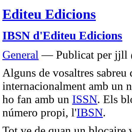
Editeu Edicions
IBSN d'Editeu Edicions
General
— Publicat per jjll
Alguns de vosaltres sabreu q
internacionalment amb un n
ho fan amb un
ISSN
. Els b
número propi, l'
IBSN
.
Tot ve de quan un blocaire