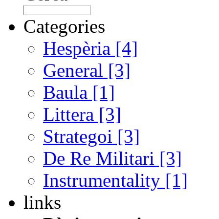
Categories
Hespèria [4]
General [3]
Baula [1]
Littera [3]
Strategoi [3]
De Re Militari [3]
Instrumentality [1]
links