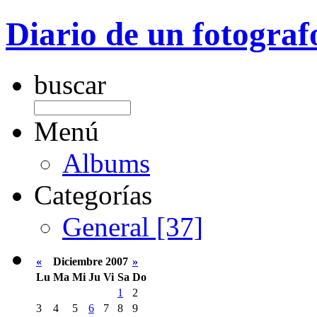
Diario de un fotograf
buscar
Menú
Albums
Categorías
General [37]
«
Diciembre 2007
»
Lu
Ma
Mi
Ju
Vi
Sa
Do
1
2
3
4
5
6
7
8
9