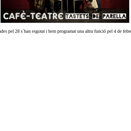
rades pel 28 s´han esgotat i hem programat una altra funció pel 4 de febre