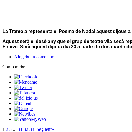
La Tramoia representa el Poema de Nadal aquest dijous a l
Aquest serà el desè any que el grup de teatre vila-secà rep
Esteve.
Serà aquest dijous dia 23 a partir de dos quarts de
Afegeix un comentari
Comparteix:
1
2
3
...
31
32
33
Següent»