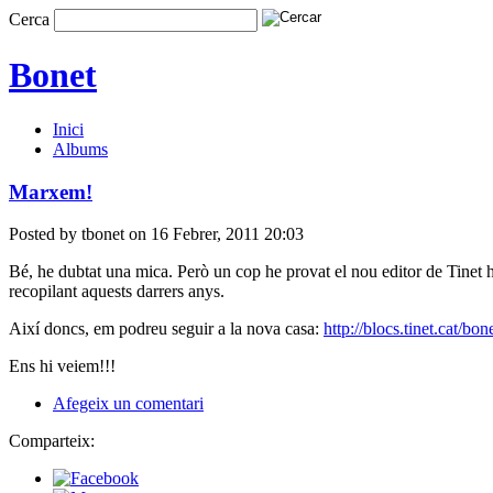
Cerca
Bonet
Inici
Albums
Marxem!
Posted by tbonet on 16 Febrer, 2011 20:03
Bé, he dubtat una mica. Però un cop he provat el nou editor de Tinet h
recopilant aquests darrers anys.
Així doncs, em podreu seguir a la nova casa:
http://blocs.tinet.cat/bon
Ens hi veiem!!!
Afegeix un comentari
Comparteix: