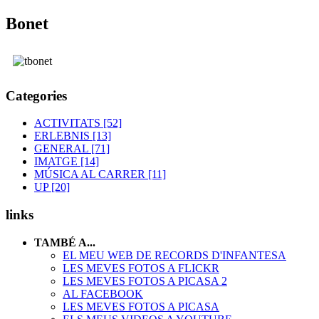
Bonet
Categories
ACTIVITATS [52]
ERLEBNIS [13]
GENERAL [71]
IMATGE [14]
MÚSICA AL CARRER [11]
UP [20]
links
TAMBÉ A...
EL MEU WEB DE RECORDS D'INFANTESA
LES MEVES FOTOS A FLICKR
LES MEVES FOTOS A PICASA 2
AL FACEBOOK
LES MEVES FOTOS A PICASA