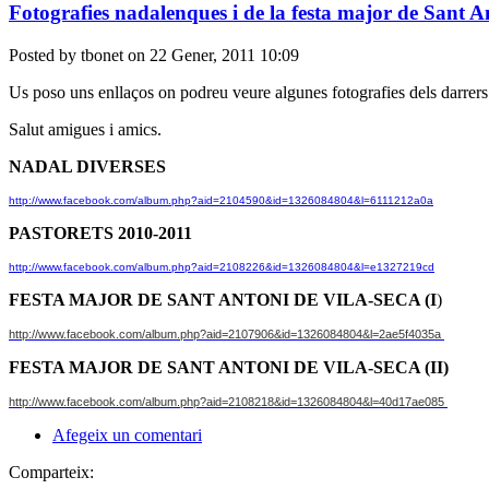
Fotografies nadalenques i de la festa major de Sant A
Posted by tbonet on 22 Gener, 2011 10:09
Us poso uns enllaços on podreu veure algunes fotografies dels darrer
Salut amigues i amics.
NADAL DIVERSES
http://www.facebook.com/album.php?aid=2104590&id=1326084804&l=6111212a0a
PASTORETS 2010-2011
http://www.facebook.com/album.php?aid=2108226&id=1326084804&l=e1327219cd
FESTA MAJOR DE SANT ANTONI DE VILA-SECA (I
)
http://www.facebook.com/album.php?aid=2107906&id=1326084804&l=2ae5f4035a
FESTA MAJOR DE SANT ANTONI DE VILA-SECA (II)
http://www.facebook.com/album.php?aid=2108218&id=1326084804&l=40d17ae085
Afegeix un comentari
Comparteix: