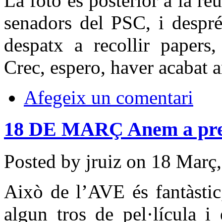
La foto és posterior a la reu
senadors del PSC, i despré
despatx a recollir papers,
Crec, espero, haver acabat 
Afegeix un comentari
18 DE MARÇ Anem a prese
Posted by jruiz on 18 Març
Això de l’AVE és fantàstic,
algun tros de pel·lícula i