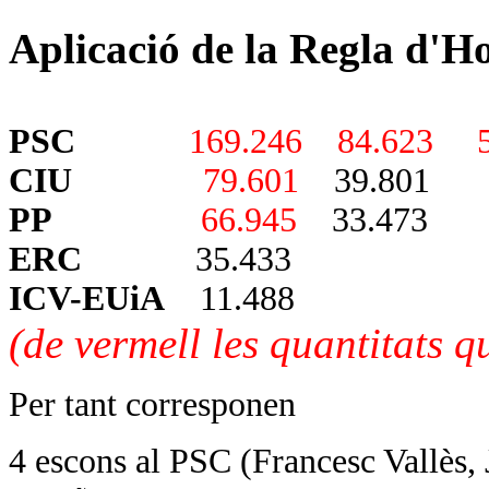
Aplicació de la Regla d'Ho
PSC
169.246 84.623 5
CIU
79.601
39.
PP
66.945
33.473
ERC
35.433
ICV-EUiA
11.488
(de vermell les quantitats q
Per tant corresponen
4 escons al PSC (Francesc Vallès, 