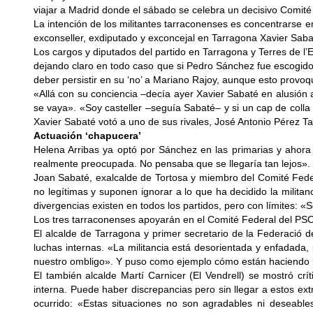
viajar a Madrid donde el sábado se celebra un decisivo Comité
La intención de los militantes tarraconenses es concentrarse e
exconseller, exdiputado y exconcejal en Tarragona Xavier Sabat
Los cargos y diputados del partido en Tarragona y Terres de l’
dejando claro en todo caso que si Pedro Sánchez fue escogido po
deber persistir en su ‘no’ a Mariano Rajoy, aunque esto provoq
«Allá con su conciencia –decía ayer Xavier Sabaté en alusión a
se vaya». «Soy casteller –seguía Sabaté– y si un cap de coll
Xavier Sabaté votó a uno de sus rivales, José Antonio Pérez 
Actuación ‘chapucera’
Helena Arribas ya optó por Sánchez en las primarias y ahor
realmente preocupada. No pensaba que se llegaría tan lejos».
Joan Sabaté, exalcalde de Tortosa y miembro del Comité Fede
no legítimas y suponen ignorar a lo que ha decidido la milit
divergencias existen en todos los partidos, pero con límites:
Los tres tarraconenses apoyarán en el Comité Federal del PSO
El alcalde de Tarragona y primer secretario de la Federació 
luchas internas. «La militancia está desorientada y enfadad
nuestro ombligo». Y puso como ejemplo cómo están haciendo la
El también alcalde Martí Carnicer (El Vendrell) se mostró c
interna. Puede haber discrepancias pero sin llegar a estos ex
ocurrido: «Estas situaciones no son agradables ni deseable