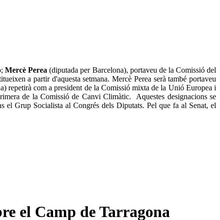
;
Mercè Perea
(diputada per Barcelona), portaveu de la Comissió del
titueixen a partir d'aquesta setmana. Mercè Perea serà també portaveu
) repetirà com a president de la Comissió mixta de la Unió Europea i
primera de la Comissió de Canvi Climàtic. Aquestes designacions se
el Grup Socialista al Congrés dels Diputats. Pel que fa al Senat, el
obre el Camp de Tarragona