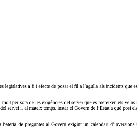
legislatives a fi i efecte de posar el fil a l’agulla als incidents que es
à molt per sota de les exigències del servei que es mereixen els veïns i
del servei i, al mateix temps, instar el Govern de l’Estat a què posi els
na bateria de preguntes al Govern exigint un calendari d’inversions i