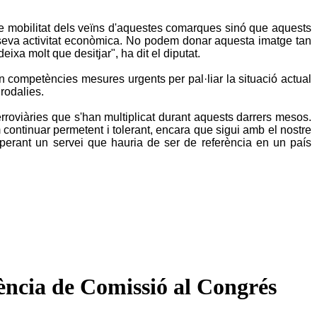
de mobilitat dels veïns d'aquestes comarques sinó que aquests
a seva activitat econòmica. No podem donar aquesta imatge tan
eixa molt que desitjar", ha dit el diputat.
 competències mesures urgents per pal·liar la situació actual
rodalies.
ferroviàries que s'han multiplicat durant aquests darrers mesos.
m continuar permetent i tolerant, encara que sigui amb el nostre
perant un servei que hauria de ser de referència en un país
dència de Comissió al Congrés