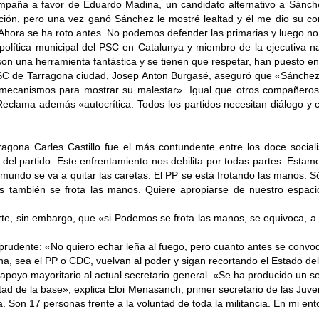
mpaña a favor de Eduardo Madina, un candidato alternativo a Sánchez
ón, pero una vez ganó Sánchez le mostré lealtad y él me dio su confi
. Ahora se ha roto antes. No podemos defender las primarias y luego no
 política municipal del PSC en Catalunya y miembro de la ejecutiva na
 son una herramienta fantástica y se tienen que respetar, han puesto en 
del PSC de Tarragona ciudad, Josep Anton Burgasé, aseguró que «Sánche
mecanismos para mostrar su malestar». Igual que otros compañeros, 
eclama además «autocrítica. Todos los partidos necesitan diálogo y
agona Carles Castillo fue el más contundente entre los doce socialis
os del partido. Este enfrentamiento nos debilita por todas partes. E
el mundo se va a quitar las caretas. El PP se está frotando las manos.
mbién se frota las manos. Quiere apropiarse de nuestro espacio e
ierte, sin embargo, que «si Podemos se frota las manos, se equivoca, 
rudente: «No quiero echar leña al fuego, pero cuanto antes se convo
ha, sea el PP o CDC, vuelvan al poder y sigan recortando el Estado del
 apoyo mayoritario al actual secretario general. «Se ha producido un s
tad de la base», explica Eloi Menasanch, primer secretario de las Juv
a. Son 17 personas frente
a la voluntad de toda la militancia. En mi e