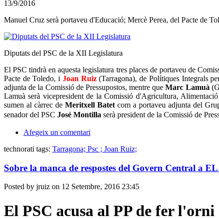
13/9/2016
Manuel Cruz serà portaveu d'Educació; Mercè Perea, del Pacte de Tole
Diputats del PSC de la XII Legislatura
El PSC tindrà en aquesta legislatura tres places de portaveu de Comis
Pacte de Toledo, i
Joan Ruiz
(Tarragona), de Polítiques Integrals pe
adjunta de la Comissió de Pressupostos, mentre que
Marc Lamuà
(G
Lamuà serà vicepresident de la Comissió d'Agricultura, Alimentac
sumen al càrrec de
Meritxell Batet
com a portaveu adjunta del Grup 
senador del PSC
José Montilla
serà president
de la Comissió de Press
Afegeix un comentari
technorati tags:
Tarragona; Psc ; Joan Ruiz;
Sobre la manca de respostes del Govern Central a 
Posted by jruiz on 12 Setembre, 2016 23:45
El PSC acusa al PP de fer l'orn