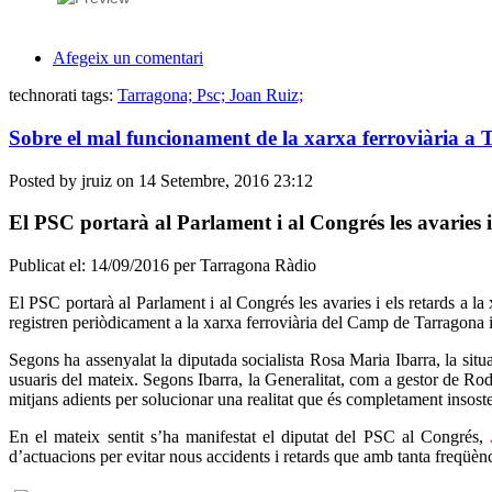
Afegeix un comentari
technorati tags:
Tarragona; Psc; Joan Ruiz;
Sobre el mal funcionament de la xarxa ferroviàri
Posted by jruiz on 14 Setembre, 2016 23:12
El PSC portarà al Parlament i al Congrés les avaries i
Publicat el: 14/09/2016
per Tarragona Ràdio
El PSC portarà al Parlament i al Congrés les avaries i els retards a la x
registren periòdicament a la xarxa ferroviària del Camp de Tarragona i
Segons ha assenyalat la diputada socialista Rosa Maria Ibarra, la situa
usuaris del mateix. Segons Ibarra, la Generalitat, com a gestor de Rodal
mitjans adients per solucionar una realitat que és completament insoste
En el mateix sentit s’ha manifestat el diputat del PSC al Congrés,
d’actuacions per evitar nous accidents i retards que amb tanta freqüènc