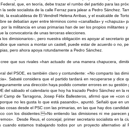
 Federal, que, en teoría, debe trazar el rumbo del partido para las pr
n la sede socialista de la calle Ferraz para jalear a Pedro Sánchez. Ta
é, la exalcaldesa de El Vendrell Helena Arribas, y el exalcalde de Tort
Ebre se debatían ayer entre términos como «canallada» y «chapuza» para 
r la militancia en unas primarias han de ser los propios militantes y 
ue la convocatoria de unas terceras elecciones.
 los dimisionarios–, pero nuestra obligación es apoyar al secretario g
a dice que vamos a montar un castell, puede estar de acuerdo o no, 
Tapias, pero ahora apoya rotundamente a Pedro Sánchez.
a cree que sus rivales «han actuado de una manera chapucera, dimit
ral del PSOE, es también claro y contundente: «No comparto las dimi
ancia». Sabaté considera que el partido tardará en recuperarse y dice
 «Seguramente una dirección haya podido cometer errores en su gestión 
E del sábado el calendario que hoy ha trazado Pedro Sánchez en la r
del Camp de Tarragona, Josep Fèlix Ballesteros, afirmó que ve «con 
a, porque no les gusta lo que está pasando», apuntó. Señaló que en
s cosas desde el PSC con las primarias, en las que hay dos candidato
rítico con los disidentes:«No entiendo las dimisiones ni me parecen
tremos». Desde Reus, el concejal, primer secretario socialista en la c
s cuando estamos trabajando todos por un proyecto alternativo al P