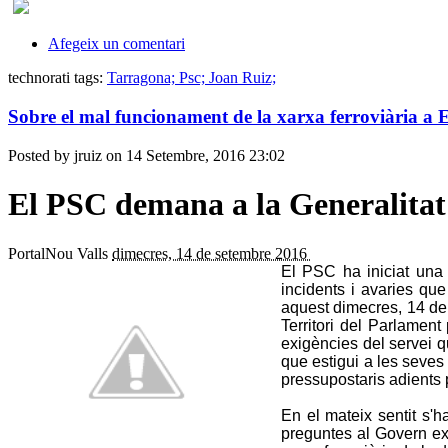
Afegeix un comentari
technorati tags:
Tarragona; Psc; Joan Ruiz;
Sobre el mal funcionament de la xarxa ferroviària
Posted by jruiz on 14 Setembre, 2016 23:02
El PSC demana a la Generalitat q
PortalNou Valls
dimecres, 14 de setembre 2016
El PSC ha iniciat una a
incidents i avaries qu
aquest dimecres, 14 de
Territori del Parlamen
exigències del servei q
que estigui a les seves 
pressupostaris adients 
En el mateix sentit s'
preguntes al Govern exi