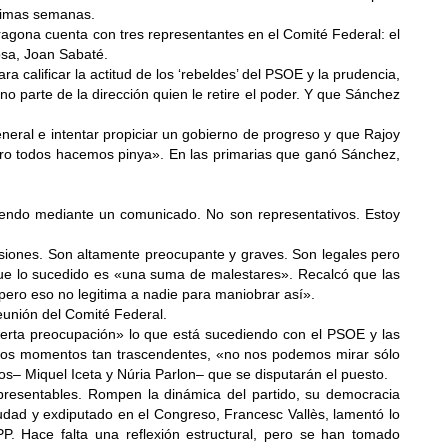
óximas semanas.
rragona cuenta con tres representantes en el Comité Federal: el
osa, Joan Sabaté.
calificar la actitud de los ‘rebeldes’ del PSOE y la prudencia,
no parte de la dirección quien le retire el poder. Y que Sánchez
eneral e intentar propiciar un gobierno de progreso y que Rajoy
pero todos hacemos pinya». En las primarias que ganó Sánchez,
iendo mediante un comunicado. No son representativos. Estoy
siones. Son altamente preocupante y graves. Son legales pero
 que lo sucedido es «una suma de malestares». Recalcó que las
pero eso no legitima a nadie para maniobrar así».
eunión del Comité Federal.
cierta preocupación» lo que está sucediendo con el PSOE y las
 unos momentos tan trascendentes, «no nos podemos mirar sólo
s– Miquel Iceta y Núria Parlon– que se disputarán el puesto.
 presentables. Rompen la dinámica del partido, su democracia
iudad y exdiputado en el Congreso, Francesc Vallès, lamentó lo
P. Hace falta una reflexión estructural, pero se han tomado