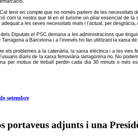
 demarcació.
. Cal tenir en compte que no només parlem de les necessitats 
ió com la nostra que té en el turisme un pilar essencial de l
adequat a les seves necessitats reals i l'actual, per desgràcia, d
s dels Diputats el PSC demana a les administracions que tinguin
arragona a Barcelona i a l'inrevés ho fan utilitzant la xarxa de 
e els problemes a la catenària, la xarxa elèctrica i a les vies 
d'usuaris diaris de la xarxa ferroviària tarragonina no. No pode
ona per motius de treball perdin cada dia 30 minuts o més es
 de setembre
os portaveus adjunts i una Presi