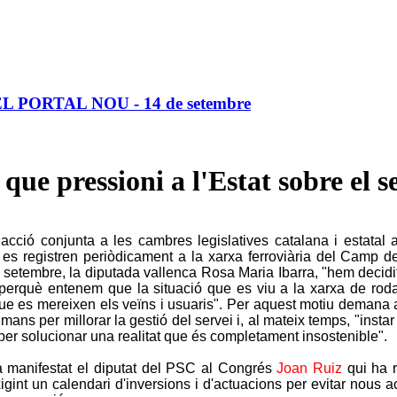
 a EL PORTAL NOU - 14 de setembre
ue pressioni a l'Estat sobre el s
cció conjunta a les cambres legislatives catalana i estatal a fi
e es registren periòdicament a la xarxa ferroviària del Camp 
 setembre, la diputada vallenca Rosa Maria Ibarra, "hem decidi
t perquè entenem que la situació que es viu a la xarxa de roda
ue es mereixen els veïns i usuaris". Per aquest motiu demana a 
mans per millorar la gestió del servei i, al mateix temps, "insta
per solucionar una realitat que és completament insostenible".
ha manifestat el diputat del PSC al Congrés
Joan Ruiz
qui ha r
gint un calendari d'inversions i d'actuacions per evitar nous a