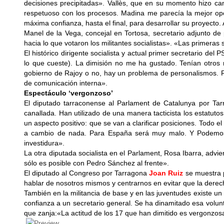
decisiones precipitadas». Vallès, que en su momento hizo ca
respetuoso con los procesos. Madina me parecía la mejor opci
máxima confianza, hasta el final, para desarrollar su proyecto
Manel de la Vega, concejal en Tortosa, secretario adjunto de
hacia lo que votaron los militantes socialistas». «Las primeras
El histórico dirigente socialista y actual primer secretario 
lo que cueste). La dimisión no me ha gustado. Tenían otros 
gobierno de Rajoy o no, hay un problema de personalismos. R
de comunicación interna».
Espectáculo ‘vergonzoso’
El diputado tarraconense al Parlament de Catalunya por Tarr
canallada. Han utilizado de una manera tacticista los estatut
un aspecto positivo: que se van a clarificar posiciones. Todo 
a cambio de nada. Para España será muy malo. Y Podemos ta
investidura».
La otra diputada socialista en el Parlament, Rosa Ibarra, adv
sólo es posible con Pedro Sánchez al frente».
El diputado al Congreso por Tarragona
Joan Ruiz
se muestra p
hablar de nosotros mismos y centrarnos en evitar que la derec
También en la militancia de base y en las juventudes existe un
confianza a un secretario general. Se ha dinamitado esa volun
que zanja:«La actitud de los 17 que han dimitido es vergonzos