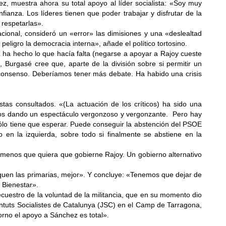
, muestra ahora su total apoyo al líder socialista: «Soy muy
anza. Los líderes tienen que poder trabajar y disfrutar de la
 respetarlas».
cional, consideró un «error» las dimisiones y una «deslealtad
peligro la democracia interna», añade el político tortosino.
z ha hecho lo que hacía falta (negarse a apoyar a Rajoy cueste
Burgasé cree que, aparte de la división sobre si permitir un
 consenso. Deberíamos tener más debate. Ha habido una crisis
tas consultados. «(La actuación de los críticos) ha sido una
stamos dando un espectáculo vergonzoso y vergonzante. Pero hay
 Sólo tiene que esperar. Puede conseguir la abstención del PSOE
n la izquierda, sobre todo si finalmente se abstiene en la
a menos que quiera que gobierne Rajoy. Un gobierno alternativo
quen las primarias, mejor». Y concluye: «Tenemos que dejar de
 Bienestar».
ecuestro de la voluntad de la militancia, que en su momento dio
entuts Socialistes de Catalunya (JSC) en el Camp de Tarragona,
ntorno el apoyo a Sánchez es total».