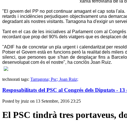
xarxa ferroviària de la
"El govern del PP no pot continuar amagant el cap sota l'ala
retards i incidències perjudiquen objectivament una demarcac
degradant als nostres visitants. Tarragona ha d'exigir un servei 
Tant en el cas de les iniciatives al Parlament com al Congré
recordant que prop del 90% dels viatgers que es desplacen de T
"ADIF ha de concretar un pla urgent i calendaritzat per resoldr
Potser el Govern està en funcions però la realitat dels milers 
silenci, que persones que s'han de desplaçar fins a Barcel
desenvolupat com és el nostre", ha conclòs Joan Ruiz.
technorati tags:
Tarragona; Psc; Joan Ruiz;
Resposabilitats del PSC al Congrés dels Diputats - 13
Posted by jruiz on 13 Setembre, 2016 23:25
El PSC tindrà tres portaveus, d