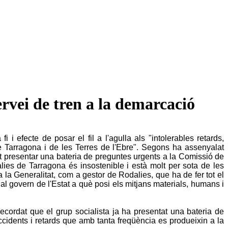
ervei de tren a la demarcació
 i efecte de posar el fil a l'agulla als "intolerables retards,
de Tarragona i de les Terres de l'Ebre". Segons ha assenyalat
t presentar una bateria de preguntes urgents a la Comissió de
lies de Tarragona és insostenible i està molt per sota de les
la Generalitat, com a gestor de Rodalies, que ha de fer tot el
r al govern de l'Estat a què posi els mitjans materials, humans i
ecordat que el grup socialista ja ha presentat una bateria de
ccidents i retards que amb tanta freqüència es produeixin a la