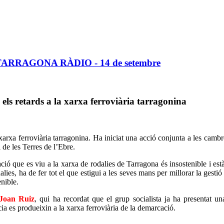
a a TARRAGONA RÀDIO - 14 de setembre
 els retards a la xarxa ferroviària tarragonina
arxa ferroviària tarragonina. Ha iniciat una acció conjunta a les cambres 
 de les Terres de l’Ebre.
ció que es viu a la xarxa de rodalies de Tarragona és insostenible i est
ies, ha de fer tot el que estigui a les seves mans per millorar la gestió 
nible.
Joan Ruiz
, qui ha recordat que el grup socialista ja ha presentat u
ia es produeixin a la xarxa ferroviària de la demarcació.