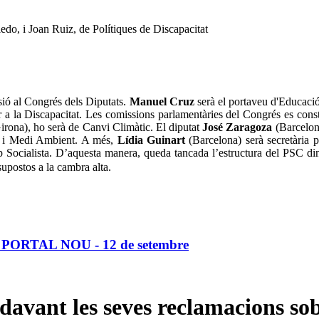
do, i Joan Ruiz, de Polítiques de Discapacitat
sió al Congrés dels Diputats.
Manuel Cruz
serà el portaveu d'Educació
r a la Discapacitat. Les comissions parlamentàries del Congrés es cons
irona), ho serà de Canvi Climàtic. El diputat
José Zaragoza
(Barcelona
ió i Medi Ambient. A més,
Lídia Guinart
(Barcelona) serà secretària 
Socialista. D’aquesta manera, queda tancada l’estructura del PSC dins 
upostos a la cambra alta.
EL PORTAL NOU - 12 de setembre
i davant les seves reclamacions s