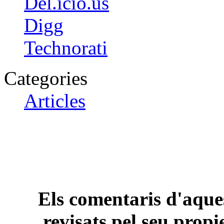
Del.icio.us
Digg
Technorati
Categories
Articles
Els comentaris d'aques
revisats pel seu propi