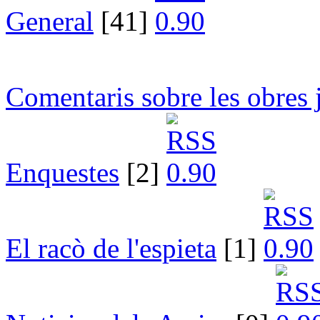
General
[41]
Comentaris sobre les obres 
Enquestes
[2]
El racò de l'espieta
[1]