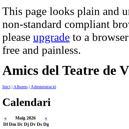
This page looks plain and u
non-standard compliant brows
please
upgrade
to a browser 
free and painless.
Amics del Teatre de V
Inici
|
Albums
|
Administració
Calendari
«
Maig 2026
»
Dl
Dm
Dc
Dj
Dv
Ds
Dg