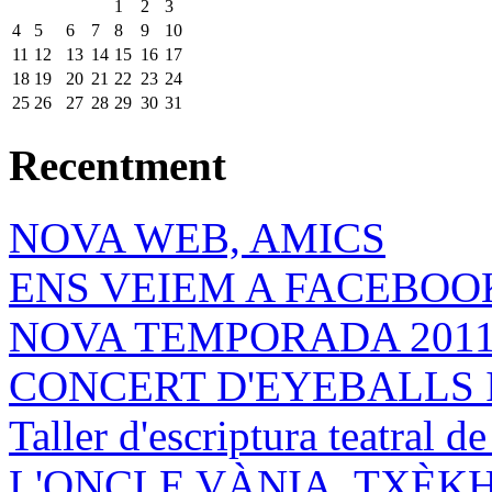
1
2
3
4
5
6
7
8
9
10
11
12
13
14
15
16
17
18
19
20
21
22
23
24
25
26
27
28
29
30
31
Recentment
NOVA WEB, AMICS
ENS VEIEM A FACEBOOK
NOVA TEMPORADA 201
CONCERT D'EYEBALLS 
Taller d'escriptura teatral 
L'ONCLE VÀNIA, TXÈK