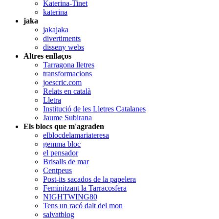
Katerina-Tinet
katerina
jaka
jakajaka
divertiments
disseny webs
Altres enllaços
Tarragona lletres
transformacions
joescric.com
Relats en català
Lletra
Institució de les Lletres Catalanes
Jaume Subirana
Els blocs que m'agraden
elblocdelamariateresa
gemma bloc
el pensador
Brisalls de mar
Centpeus
Post-its sacados de la papelera
Feminitzant la Tarracosfera
NIGHTWING80
Tens un racó dalt del mon
salvatblog