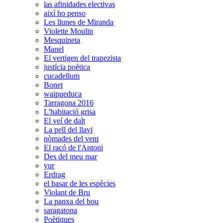
las afinidades electivas
així ho penso
Les llunes de Miranda
Violette Moulin
Mesquineta
Manel
El vertigen del trapezista
justícia poètica
cucadellum
Bonet
waipueduca
Tarragona 2016
L'habitació grisa
El veí de dalt
La pell del llavi
nòmades del vent
El racó de l'Antoni
Des del meu mar
yur
Erdrag
el basar de les espècies
Violant de Bru
La panxa del bou
saragatona
Poètiques