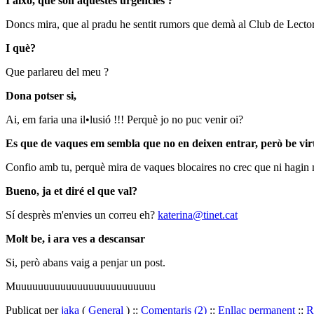
I això, que son aquestes urgències ?
Doncs mira, que al pradu he sentit rumors que demà al Club de Lectors
I què?
Que parlareu del meu ?
Dona potser si,
Ai, em faria una il•lusió !!! Perquè jo no puc venir oi?
Es que de vaques em sembla que no en deixen entrar, però be vir
Confio amb tu, perquè mira de vaques blocaires no crec que ni hagin 
Bueno, ja et diré el que val?
Sí desprès m'envies un correu eh?
katerina@tinet.cat
Molt be, i ara ves a descansar
Si, però abans vaig a penjar un post.
Muuuuuuuuuuuuuuuuuuuuuuuuu
Publicat per
jaka
(
General
) ::
Comentaris (2)
::
Enllaç permanent
::
R