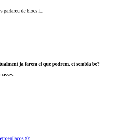
 parlareu de blocs i...
tualment ja farem el que podrem, et sembla be?
masses.
etroenllaços (0)