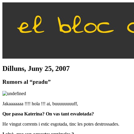
Dilluns, Juny 25, 2007
Rumors al “pradu”
Jakaaaaaaa !!!! hola !!! ai, buuuuuuuuff,
Que passa Katerina? On vas tant esvalotada?
He vingut corrents i estic esgotada, tinc les potes destrossades.