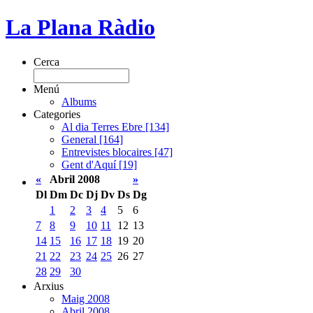
La Plana Ràdio
Cerca
Menú
Albums
Categories
Al dia Terres Ebre [134]
General [164]
Entrevistes blocaires [47]
Gent d'Aquí [19]
«
Abril 2008
»
Dl
Dm
Dc
Dj
Dv
Ds
Dg
1
2
3
4
5
6
7
8
9
10
11
12
13
14
15
16
17
18
19
20
21
22
23
24
25
26
27
28
29
30
Arxius
Maig 2008
Abril 2008