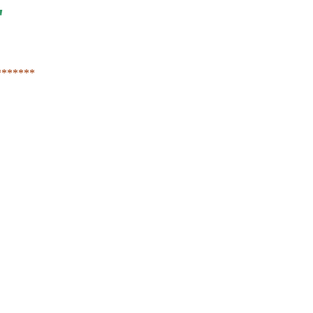
"
*******