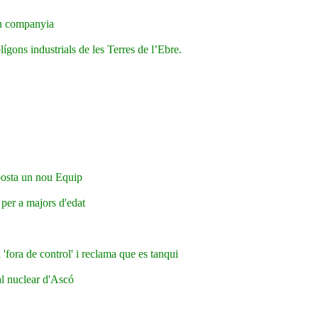
 en companyia
ígons industrials de les Terres de l’Ebre.
posta un nou Equip
per a majors d'edat
'fora de control' i reclama que es tanqui
ral nuclear d'Ascó