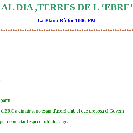
"AL DIA ,TERRES DE L ‘EBRE
La Plana Ràdio-1006-FM
********************************************************
a
partit
cs d'ERC a dimitir si no estan d'acord amb el que proposa el Govern
per denunciar l'especulació de l'aigua