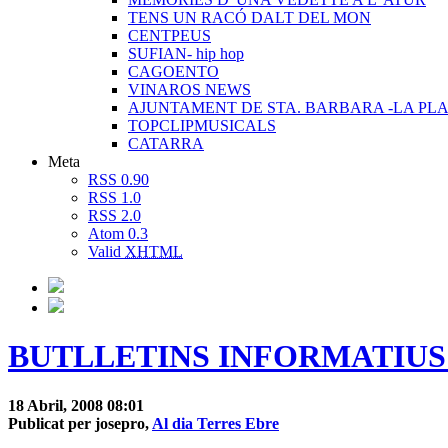
TENS UN RACÓ DALT DEL MON
CENTPEUS
SUFIAN- hip hop
CAGOENTO
VINAROS NEWS
AJUNTAMENT DE STA. BARBARA -LA PLA
TOPCLIPMUSICALS
CATARRA
Meta
RSS 0.90
RSS 1.0
RSS 2.0
Atom 0.3
Valid
XHTML
BUTLLETINS INFORMATIUS 1
18 Abril, 2008 08:01
Publicat per josepro,
Al dia Terres Ebre