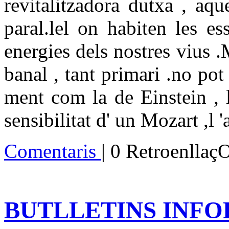
revitalitzadora dutxa , aqu
paral.lel on habiten les es
energies dels nostres vius .
banal , tant primari .no pot
ment com la de Einstein , l
sensibilitat d' un Mozart ,l
Comentaris
| 0 Retroenllaç
BUTLLETINS INFOR