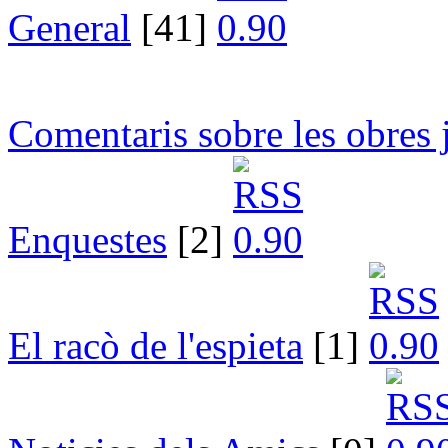
General
[41]
Comentaris sobre les obres 
Enquestes
[2]
El racò de l'espieta
[1]