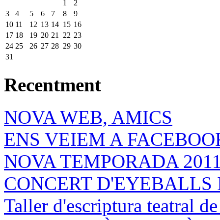
1
2
3
4
5
6
7
8
9
10
11
12
13
14
15
16
17
18
19
20
21
22
23
24
25
26
27
28
29
30
31
Recentment
NOVA WEB, AMICS
ENS VEIEM A FACEBOOK
NOVA TEMPORADA 201
CONCERT D'EYEBALLS 
Taller d'escriptura teatral 