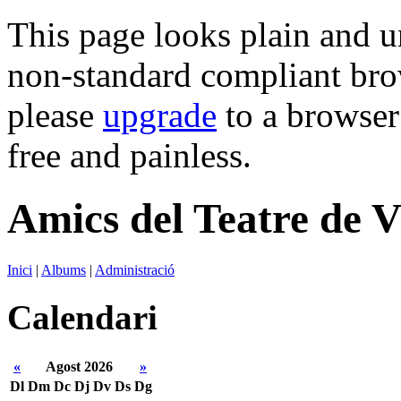
This page looks plain and u
non-standard compliant brows
please
upgrade
to a browser 
free and painless.
Amics del Teatre de V
Inici
|
Albums
|
Administració
Calendari
«
Agost 2026
»
Dl
Dm
Dc
Dj
Dv
Ds
Dg