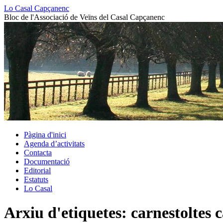
Vés
Lo Casal Capçanenc
al
Bloc de l'Associació de Veïns del Casal Capçanenc
contingut
Pàgina d'inici
Agenda d’activitats
Contacta
Documentació
Editorial
Estatuts
Lo Casal
Arxiu d'etiquetes:
carnestoltes 