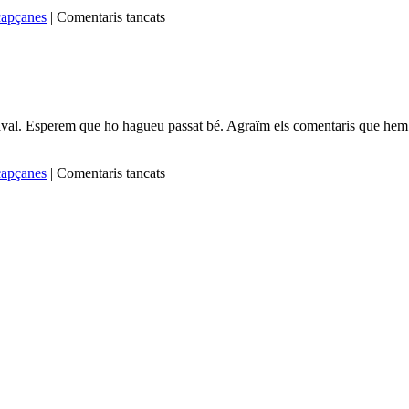
a
 capçanes
|
Comentaris tancats
CARNESTOLTES
2013
val. Esperem que ho hagueu passat bé. Agraïm els comentaris que hem r
a
 capçanes
|
Comentaris tancats
Carnestoltes
2012