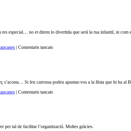
res especial… no et direm lo divertida que serà la rua infantil, ni com
a
 capçanes
|
Comentaris tancats
CARNESTOLTES
2015
arç s’acosta… Si feu carrossa podeu apuntar-vos a la llista que hi ha al
a
 capçanes
|
Comentaris tancats
CARNeSTOLTES
2014
 per tal de facilitar l’organització. Moltes gràcies.