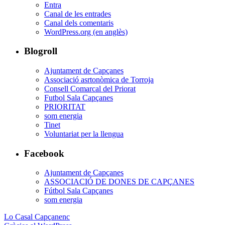
Entra
Canal de les entrades
Canal dels comentaris
WordPress.org (en anglès)
Blogroll
Ajuntament de Capçanes
Associació asrtonòmica de Torroja
Consell Comarcal del Priorat
Futbol Sala Capçanes
PRIORITAT
som energia
Tinet
Voluntariat per la llengua
Facebook
Ajuntament de Capçanes
ASSOCIACIÓ DE DONES DE CAPÇANES
Fútbol Sala Capçanes
som energia
Lo Casal Capçanenc