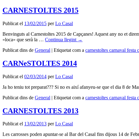
CARNESTOLTES 2015
Publicat el
13/02/2015
per
Lo Casal
Benvinguts al Carnestoltes 2015 de Capçanes! Aquest any no et direm 
«loca» que serà la …
Continua llegint
→
Publicat dins de
General
|
Etiquetat com a
carnestoltes carnaval festa
CARNeSTOLTES 2014
Publicat el
02/03/2014
per
Lo Casal
Ja ho teniu tot preparat??? Si no es així afanyeu-se que el dia 8 de M
Publicat dins de
General
|
Etiquetat com a
carnestoltes carnaval festa
CARNESTOLTES 2013
Publicat el
13/02/2013
per
Lo Casal
Les carrosses poden apuntar-se al Bar del Casal fins dijous 14 de Febrer