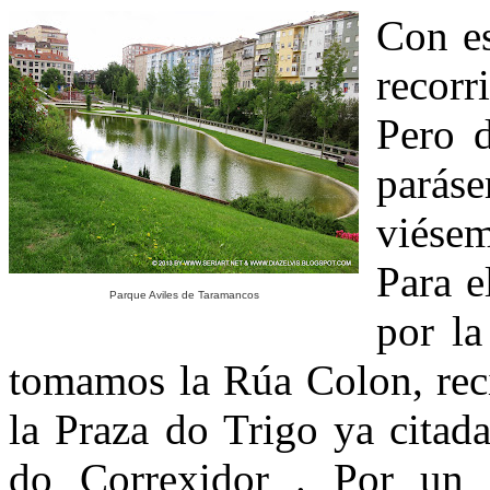
Con e
recorr
Pero d
parás
viése
Para e
Parque Aviles de Taramancos
por la
tomamos la Rúa Colon, reci
la Praza do Trigo ya citad
do Correxidor . Por un c