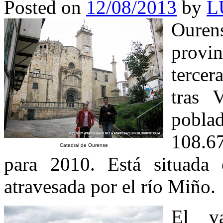
Posted on
12/08/2013
by
L
Ouren
provi
tercer
tras 
pobla
108.67
Catedral de Ourense
para 2010. Está situada 
atravesada por el río Miño.
El v