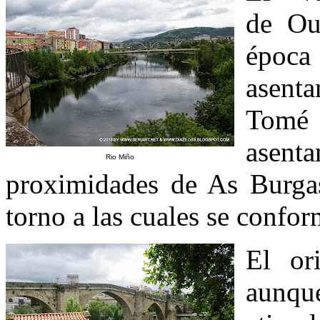
de Ou
época
asenta
Tomé
asen
Rio Miño
proximidades de As Burgas
torno a las cuales se confo
El or
aunq