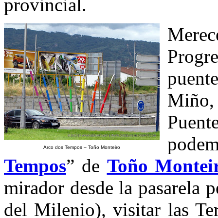
provincial.
Merece
Progre
puent
Miño,
Puent
podem
Arco dos Tempos – Toño Monteiro
Tempos
” de
Toño Montei
mirador desde la pasarela 
del Milenio), visitar las T