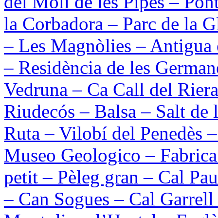
del Moli de les Pipes – Pon
la Corbadora – Parc de la 
– Les Magnòlies – Antigua 
– Residència de les Germane
Vedruna – Ca Call del Riera
Riudecós – Balsa – Salt de
Ruta – Vilobí del Penedès 
Museo Geologico – Fabrica
petit – Pèleg gran – Cal P
– Can Sogues – Cal Garrell