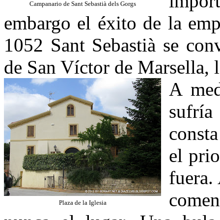
impor
Campanario de Sant Sebastià dels Gorgs
embargo el éxito de la emp
1052 Sant Sebastià se conv
de San Víctor de Marsella, 
A med
sufría
consta
el pri
fuera.
comen
Plaza de la Iglesia