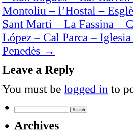
Montoliu – l’Hostal – Esglè
Sant Marti – La Fassina – 
López – Cal Parca – Iglesia
Penedès
→
Leave a Reply
You must be
logged in
to p
Search
for:
Archives