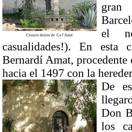
gran
Barcel
el n
Cruzero dentro de
Ca l’Amat
casualidades!). En esta
Bernardí Amat, procedente 
hacia el 1497 con la hereder
De es
llegar
Don Be
los c