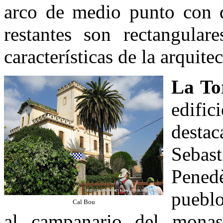
arco de medio punto con d
restantes son rectangular
características de la arquite
La To
edifi
destac
Sebas
Pened
pueblo
Cal Bou
al campanario del monas