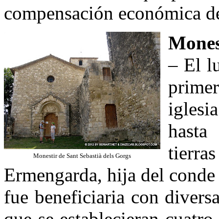
compensación económica de s
Mones
– El l
primer
iglesi
hasta
tierra
Monestir de Sant Sebastià dels Gorgs
Ermengarda, hija del conde Bo
fue beneficiaria con divers
que se establecieran cuatro