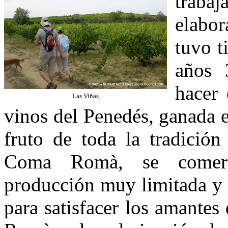
traba
elabor
tuvo t
años 
hacer 
Las Viñas
vinos del Penedés, ganada e
fruto de toda la tradició
Coma Romà, se comerci
producción muy limitada y 
para satisfacer los amante