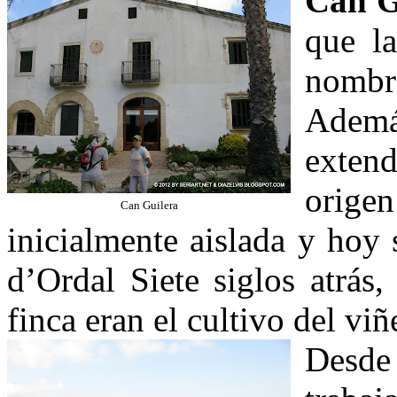
Can G
que l
nombr
Ademá
exten
origen
Can Guilera
inicialmente aislada y hoy
d’Ordal Siete siglos atrás,
finca eran el cultivo del viñ
Desde 