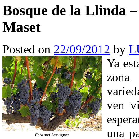
Bosque de la Llinda –
Maset
Posted on
22/09/2012
by
L
Ya est
zona
varied
ven v
esper
una pa
Cabernet Sauvignon