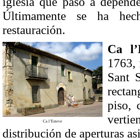
iglesia que pasó a depende
Últimamente se ha hec
restauración.
Ca l’
1763, 
Sant S
rectan
piso, 
verti
Ca l’Esteve
distribución de aperturas as