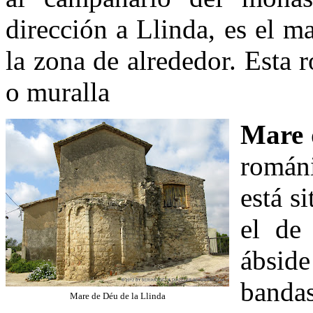
dirección a Llinda, es el m
la zona de alrededor. Esta 
o muralla
Mare 
román
está s
el de
ábsid
bandas
Mare de Déu de la Llinda