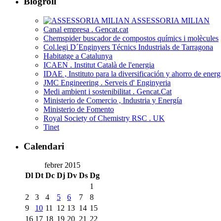
Blogroll
ASSESSORIA MILIAN
Canal empresa . Gencat.cat
Chemspider buscador de compostos químics i molècules
Col.legi D´Enginyers Técnics Industrials de Tarragona
Habitatge a Catalunya
ICAEN . Institut Català de l'energia
IDAE , Instituto para la diversificación y ahorro de energ
JMC Engineering . Serveis d' Enginyeria
Medi ambient i sostenibilitat . Gencat.Cat
Ministerio de Comercio , Industria y Energía
Ministerio de Fomento
Royal Society of Chemistry RSC . UK
Tinet
Calendari
febrer 2015
Dl
Dt
Dc
Dj
Dv
Ds
Dg
1
2
3
4
5
6
7
8
9
10
11
12
13
14
15
16
17
18
19
20
21
22