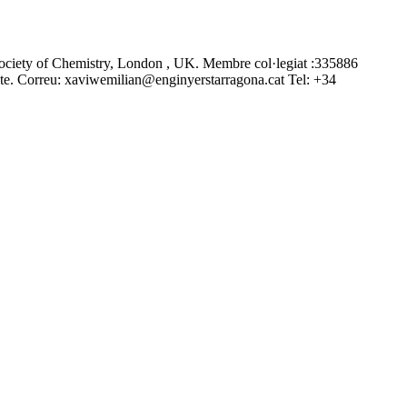
 Society of Chemistry, London , UK. Membre col·legiat :335886
cte. Correu: xaviwemilian@enginyerstarragona.cat Tel: +34