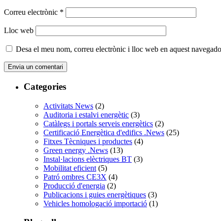
Correu electrònic
*
Lloc web
Desa el meu nom, correu electrònic i lloc web en aquest navegado
Categories
Activitats News
(2)
Auditoria i estalvi energètic
(3)
Catàlegs i portals serveis energètics
(2)
Certificació Energètica d'edifics .News
(25)
Fitxes Tècniques i productes
(4)
Green energy .News
(13)
Instal·lacions elèctriques BT
(3)
Mobilitat eficient
(5)
Patró ombres CE3X
(4)
Producció d'energia
(2)
Publicacions i guies energètiques
(3)
Vehicles homologació importació
(1)