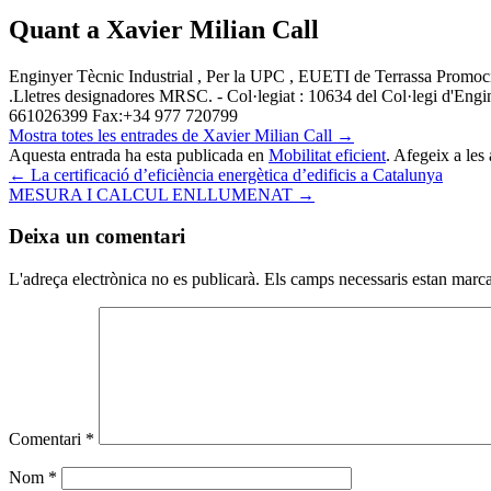
Quant a Xavier Milian Call
Enginyer Tècnic Industrial , Per la UPC , EUETI de Terrassa Promoci
.Lletres designadores MRSC. - Col·legiat : 10634 del Col·legi d'Eng
661026399 Fax:+34 977 720799
Mostra totes les entrades de Xavier Milian Call
→
Aquesta entrada ha esta publicada en
Mobilitat eficient
. Afegeix a les 
←
La certificació d’eficiència energètica d’edificis a Catalunya
MESURA I CALCUL ENLLUMENAT
→
Deixa un comentari
L'adreça electrònica no es publicarà.
Els camps necessaris estan mar
Comentari
*
Nom
*