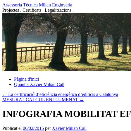
Vés
Assessoria Tècnica Milian Enginyeria
al
Projectes , Certificats , Legalitzacions .
contingut
Pàgina d'inici
Quant a Xavier Milian Call
←
La certificació d’eficiència energètica d’edificis a Catalunya
MESURA I CALCUL ENLLUMENAT
→
INFOGRAFIA MOBILITAT EF
Publicat el
06/02/2015
per
Xavier Milian Call