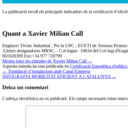
La publicació recull els principals indicadors de la certificació d’efi
Quant a Xavier Milian Call
Enginyer Tècnic Industrial , Per la UPC , EUETI de Terrassa Promoci
.Lletres designadores MRSC. - Col·legiat : 10634 del Col·legi d'Eng
661026399 Fax:+34 977 720799
Mostra totes les entrades de Xavier Milian Call
→
Aquesta entrada ha esta publicada en
Certificació Energètica d'edific
←
Tramitació d’instalacions amb Canal Empresa
INFOGRAFIA MOBILITAT EFICIENT A CATALUNYA
→
Deixa un comentari
L'adreça electrònica no es publicarà.
Els camps necessaris estan mar