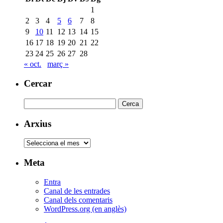
1
2
3
4
5
6
7
8
9
10
11
12
13
14
15
16
17
18
19
20
21
22
23
24
25
26
27
28
« oct.
març »
Cercar
Cerca:
Arxius
Arxius
Meta
Entra
Canal de les entrades
Canal dels comentaris
WordPress.org (en anglès)