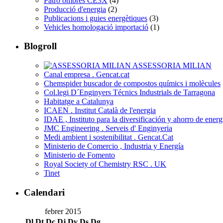
Patró ombres CE3X
(4)
Producció d'energia
(2)
Publicacions i guies energètiques
(3)
Vehicles homologació importació
(1)
Blogroll
ASSESSORIA MILIAN
Canal empresa . Gencat.cat
Chemspider buscador de compostos químics i molècules
Col.legi D´Enginyers Técnics Industrials de Tarragona
Habitatge a Catalunya
ICAEN . Institut Català de l'energia
IDAE , Instituto para la diversificación y ahorro de energ
JMC Engineering . Serveis d' Enginyeria
Medi ambient i sostenibilitat . Gencat.Cat
Ministerio de Comercio , Industria y Energía
Ministerio de Fomento
Royal Society of Chemistry RSC . UK
Tinet
Calendari
febrer 2015
Dl
Dt
Dc
Dj
Dv
Ds
Dg