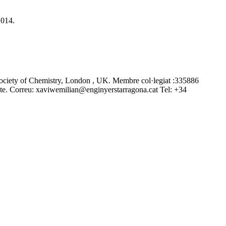
2014.
 Society of Chemistry, London , UK. Membre col·legiat :335886
cte. Correu: xaviwemilian@enginyerstarragona.cat Tel: +34