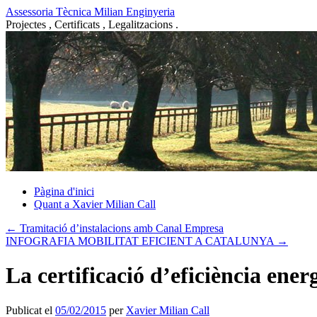
Vés
Assessoria Tècnica Milian Enginyeria
al
Projectes , Certificats , Legalitzacions .
contingut
Pàgina d'inici
Quant a Xavier Milian Call
←
Tramitació d’instalacions amb Canal Empresa
INFOGRAFIA MOBILITAT EFICIENT A CATALUNYA
→
La certificació d’eficiència ener
Publicat el
05/02/2015
per
Xavier Milian Call