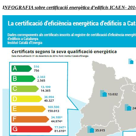
I
NFOGRAFIA sobre certificació
energètica
d’edificis ICAEN- 201