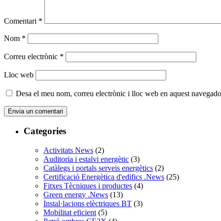
Comentari
*
Nom
*
Correu electrònic
*
Lloc web
Desa el meu nom, correu electrònic i lloc web en aquest navegado
Categories
Activitats News
(2)
Auditoria i estalvi energètic
(3)
Catàlegs i portals serveis energètics
(2)
Certificació Energètica d'edifics .News
(25)
Fitxes Tècniques i productes
(4)
Green energy .News
(13)
Instal·lacions elèctriques BT
(3)
Mobilitat eficient
(5)