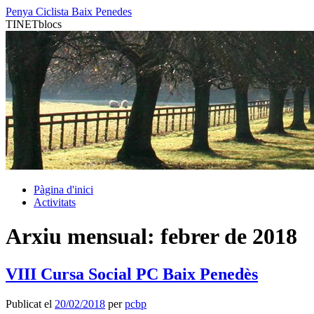
Vés
Penya Ciclista Baix Penedes
al
TINETblocs
contingut
Pàgina d'inici
Activitats
Arxiu mensual:
febrer de 2018
VIII Cursa Social PC Baix Penedès
Publicat el
20/02/2018
per
pcbp