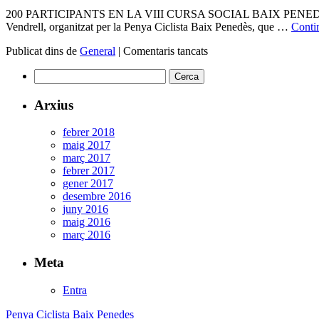
200 PARTICIPANTS EN LA VIII CURSA SOCIAL BAIX PENEDÈS Juanj
Vendrell, organitzat per la Penya Ciclista Baix Penedès, que …
Conti
a
Publicat dins de
General
|
Comentaris tancats
VIII
Cerca:
Cursa
Social
PC
Arxius
Baix
Penedès
febrer 2018
maig 2017
març 2017
febrer 2017
gener 2017
desembre 2016
juny 2016
maig 2016
març 2016
Meta
Entra
Penya Ciclista Baix Penedes