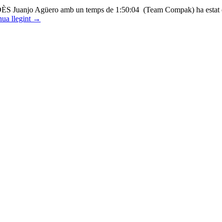
o Agüero amb un temps de 1:50:04 (Team Compak) ha estat el gu
nua llegint
→