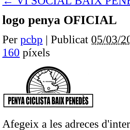
←
VI SOCIAL BAIX PEN
logo penya OFICIAL
Per
pcbp
|
Publicat
05/03/2
160
píxels
Afegeix a les adreces d'inter