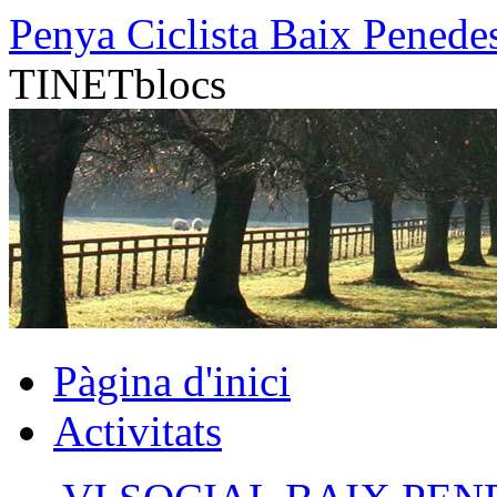
Vés
Penya Ciclista Baix Penede
al
contingut
TINETblocs
Pàgina d'inici
Activitats