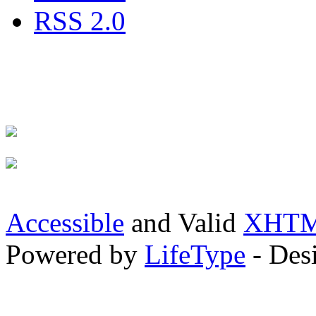
RSS 2.0
Accessible
and Valid
XHTML
Powered by
LifeType
- Des