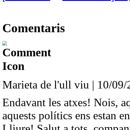
Comentaris
Marieta de l'ull viu | 10/09
Endavant les atxes! Nois, aq
aquests polítics ens estan e
Lliure! Salut a tots, compan