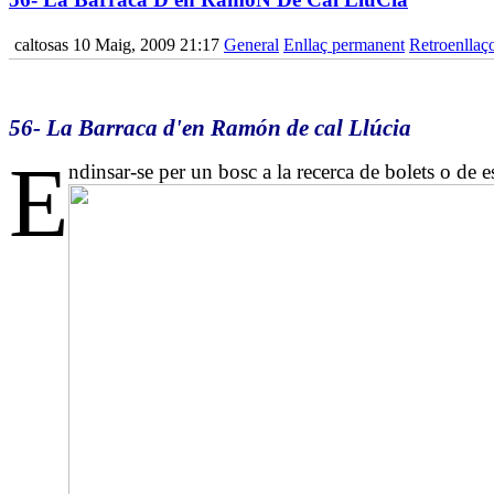
caltosas
10 Maig, 2009 21:17
General
Enllaç permanent
Retroenllaço
56- La Barraca d'en Ramón de cal Llúcia
E
ndinsar-se per un bosc a la recerca de bolets o de