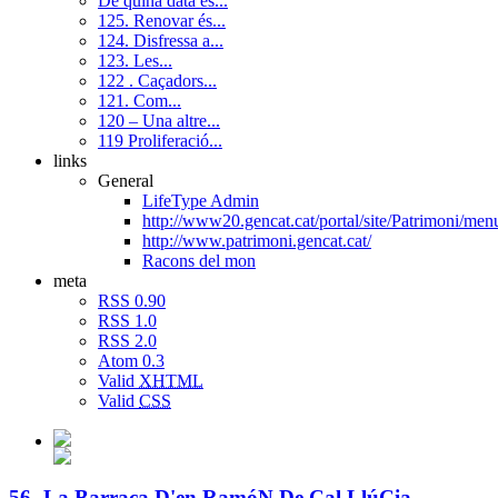
De quina data és...
125. Renovar és...
124. Disfressa a...
123. Les...
122 . Caçadors...
121. Com...
120 – Una altre...
119 Proliferació...
links
General
LifeType Admin
http://www20.gencat.cat/portal/site/Patrimoni/
http://www.patrimoni.gencat.cat/
Racons del mon
meta
RSS 0.90
RSS 1.0
RSS 2.0
Atom 0.3
Valid
XHTML
Valid
CSS
56- La Barraca D'en RamóN De Cal LlúCia