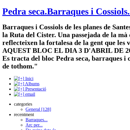
Pedra seca.Barraques i Cossiols.
Barraques i Cossiols de les planes de Sante
la Ruta del Cister. Una passejada de la mà
reflecteixen la fortalesa de la gent que l
AQUEST BLOC EL DIA 3 D'ABRIL DE 2009: "A
Es tracta del bloc Pedra seca, barraques i 
de tothom."
Inici
Albums
Presentació
email
categories
General [128]
recentment
Barraques...
Arc per...