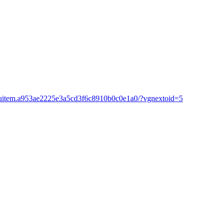
menuitem.a953ae2225e3a5cd3f6c8910b0c0e1a0/?vgnextoid=5